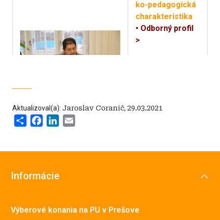
ko-pedagogická
charakteristika
• Odborný profil
>
• Konzultačné
hodiny a kontakt >
• Študijné
Aktualizoval(a):
Jaroslav Coranič
,
29.03.2021
materiály a
Share
Facebook
LinkedIn
Email
oznamy pre
študentov >
Informácie
Výberové konania na PU v Prešove