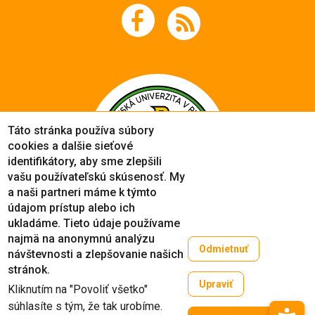
Táto stránka používa súbory
cookies a dalšie sieťové
identifikátory, aby sme zlepšili
vašu používateľskú skúsenosť. My
a naši partneri máme k týmto
údajom prístup alebo ich
ukladáme. Tieto údaje používame
najmä na anonymnú analýzu
Odmietnuť
návštevnosti a zlepšovanie našich
Copyright © 2005-2026
stránok.
Prešovská univerzita v Prešove
Upraviť
Kliknutím na "Povoliť všetko"
Created by
ActivIT
súhlasíte s tým, že tak urobíme.
Zruši