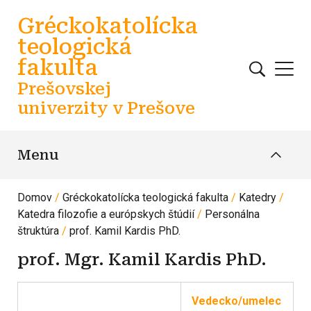
Skočiť na hlavný obsah
Gréckokatolícka
teologická
fakulta
Prešovskej
univerzity v Prešove
Menu
Domov
Gréckokatolícka teologická fakulta
Katedry
Katedra filozofie a európskych štúdií
Personálna
štruktúra
prof. Kamil Kardis PhD.
prof. Mgr. Kamil Kardis PhD.
Vedecko/umelec