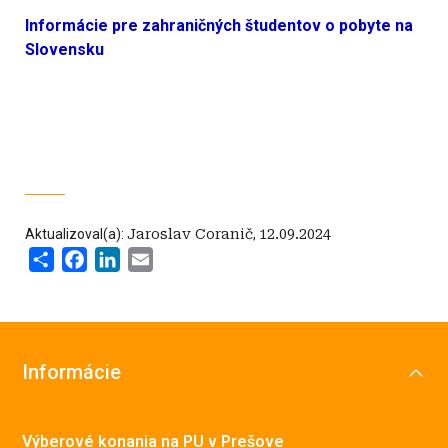
Informácie pre zahraničných študentov o pobyte na
Slovensku
Aktualizoval(a):
Jaroslav Coranič
,
12.09.2024
Share
Facebook
LinkedIn
Email
Informácie
Výberové konania na PU v Prešove