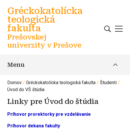
Skočiť na hlavný obsah
Gréckokatolícka
teologická
fakulta
Prešovskej
univerzity v Prešove
Menu
Domov
Gréckokatolícka teologická fakulta
Študenti
Úvod do VŠ štúdia
Linky pre Úvod do štúdia
Príhovor prorektorky pre vzdelávanie
Príhovor dekana fakulty