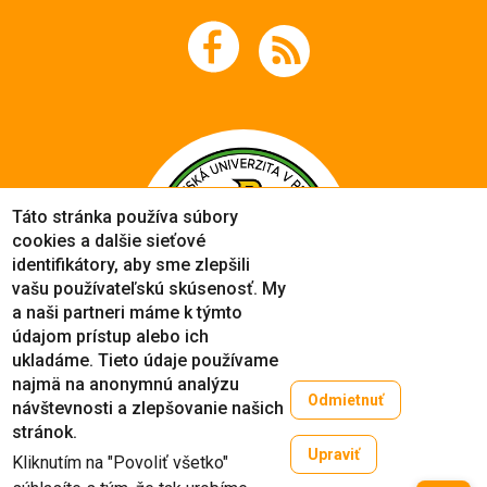
Táto stránka používa súbory
cookies a dalšie sieťové
identifikátory, aby sme zlepšili
vašu používateľskú skúsenosť. My
a naši partneri máme k týmto
údajom prístup alebo ich
ukladáme. Tieto údaje používame
najmä na anonymnú analýzu
Odmietnuť
návštevnosti a zlepšovanie našich
Copyright © 2005-2026
stránok.
Prešovská univerzita v Prešove
Upraviť
Kliknutím na "Povoliť všetko"
Created by
ActivIT