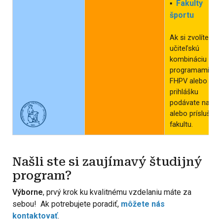
Fakulty
▪
športu
Ak si zvolíte
učiteľskú
kombináciu s
programami PU
FHPV alebo FŠ,
prihlášku
podávate na PU
alebo príslušnú
fakultu.
Našli ste si zaujímavý študijný
program?
Výborne
, prvý krok ku kvalitnému vzdelaniu máte za
sebou! Ak potrebujete poradiť,
môžete nás
kontaktovať
.