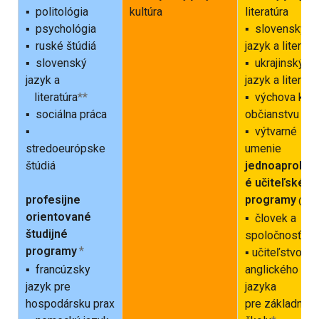
▪ politológia
kultúra
literatúra
▪ psychológia
▪ slovenský
▪ ruské štúdiá
jazyk a literatú
▪ slovenský
▪ ukrajinský
jazyk a
jazyk a literatú
literatúra
**
▪ výchova k
▪ sociálna práca
občianstvu
▪
▪ výtvarné
stredoeurópske
umenie
štúdiá
jednoaprobač
é učiteľské
profesijne
programy
(
orientované
▪ človek a
študijné
spoločnosť
*
programy
*
▪ učiteľstvo
▪ francúzsky
anglického
jazyk pre
jazyka
hospodársku prax
pre základné