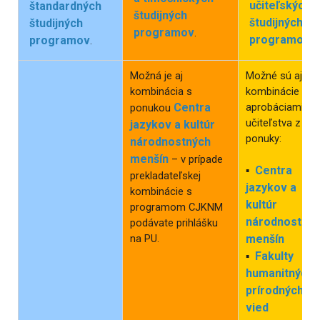
učiteľských
štandardných
študijných
študijných
študijných
programov
.
programoch
programov
.
.
Možná je aj
Možné sú aj
kombinácia s
kombinácie s
Centra
aprobáciami
ponukou
učiteľstva z
jazykov a kultúr
ponuky:
národnostných
menšín
– v prípade
Centra
▪
prekladateľskej
jazykov a
kombinácie s
kultúr
programom CJKNM
národnostný
podávate prihlášku
na PU.
menšín
Fakulty
▪
humanitných 
prírodných
vied