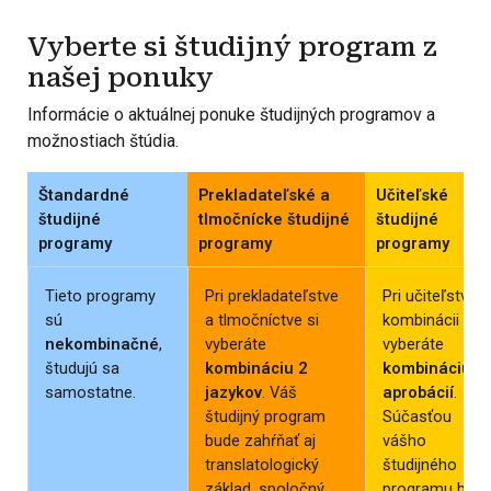
Vyberte si študijný program z
našej ponuky
Informácie o aktuálnej ponuke študijných programov a
možnostiach štúdia.
Štandardné
Prekladateľské a
Učiteľské
študijné
tlmočnícke študijné
študijné
programy
programy
programy
Tieto programy
Pri prekladateľstve
Pri učiteľstve v
sú
a tlmočníctve si
kombinácii si
nekombinačné
,
vyberáte
vyberáte
študujú sa
kombináciu 2
kombináciu 2
samostatne.
jazykov
. Váš
aprobácií
.
študijný program
Súčasťou
bude zahŕňať aj
vášho
translatologický
študijného
základ, spoločný
programu bud