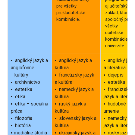
pre všetky
aj učiteľský
prekladateľské
základ, ktorý je
kombinácie.
spoločný pre
všetky
učiteľské
kombinácie na
univerzite.
▪ anglický jazyk a
▪ anglický jazyk a
▪ anglický jaz
anglofónne
kultúra
a literatúra
kultúry
▪ francúzsky jazyk
▪ dejepis
▪ archívnictvo
a kultúra
▪ estetika
▪ estetika
▪ nemecký jazyk a
▪ francúzsky
▪ etika
kultúra
jazyk a literatú
▪ etika – sociálna
▪ ruský jazyk a
▪ hudobné
práca
kultúra
umenie
▪ filozofia
▪ slovenský jazyk a
▪ nemecký
▪ história
kultúra
jazyk a literatú
▪ mediálne štúdiá
▪ ukrajinský jazyk a
▪ ruský jazyk a