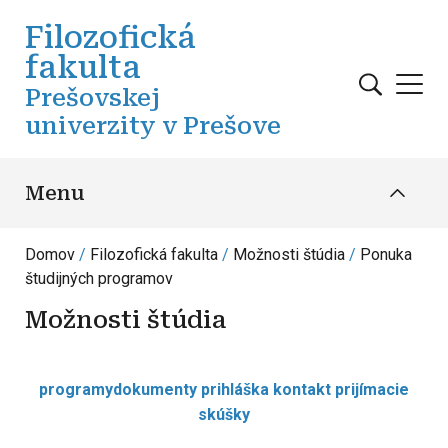
Skočiť na hlavný obsah
Filozofická
fakulta
Prešovskej
univerzity v Prešove
Menu
Domov
Filozofická fakulta
Možnosti štúdia
Ponuka
študijných programov
Možnosti štúdia
programy
dokumenty
prihláška
kontakt
prijímacie
skúšky