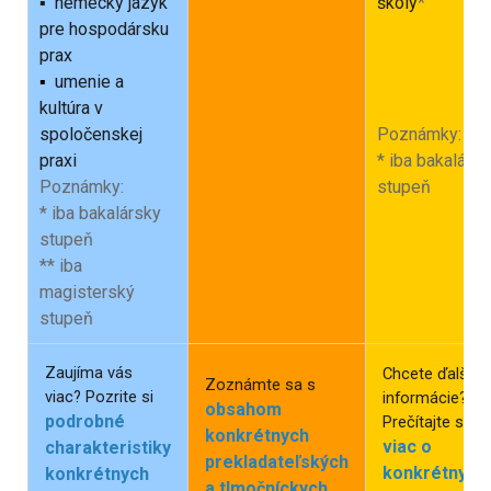
▪ nemecký jazyk
školy
*
pre hospodársku
prax
▪
umenie a
kultúra v
spoločenskej
Poznámky:
praxi
* iba bakalárs
Poznámky:
stupeň
* iba bakalársky
stupeň
** iba
magisterský
stupeň
Zaujíma vás
Chcete ďalšie
Zoznámte sa s
viac? Pozrite si
informácie?
obsahom
podrobné
Prečítajte si
konkrétnych
viac o
charakteristiky
prekladateľských
konkrétnych
konkrétnych
a tlmočníckych