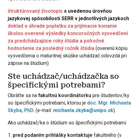
štruktúrovaný životopis
s uvedenou úrovňou
jazykovej spôsobilosti SERR v jednotlivých jazykoch
doklad o úhrade poplatku za prijímacie konanie
školou overené výsledky koncoročných vysvedčení
za predchádzajúce roky štúdia a polročné
hodnotenie za posledný ročník štúdia
(overenú kópiu
vysvedčenia o maturitnej skúške uchádzač odovzdá pri
zápise na štúdium)
Ste uchádzač/uchádzačka so
špecifickými potrebami?
Obráťte sa na
fakultnú koordinátorku
pre študentov/ky
so špecifickými potrebami, ktorou je
doc. Mgr. Michaela
Skyba, PhD.
(e-mail:
michaela.skyba@unipo.sk
).
Ako uchádzač/ka o štúdium so špecifickými potrebami:
1.
pred podaním prihlášky kontaktuje
fakultného (v