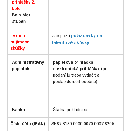
prihlášky 2.
kolo
Bc a Mgr.
stupeň
Termín
požiadavky na
viac pozri
prijímacej
talentové skúšky
skúšky
Administratívny
papierová prihláška
poplatok
elektronická prihláška
(po
podaní ju treba vytlačiť a
poslať/doručiť osobne)
Banka
Štátna pokladnica
Číslo účtu (IBAN)
SK87 8180 0000 0070 0007 8205