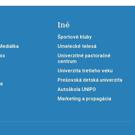
Iné
Športové kluby
 Mediálka
Umelecké telesá
ess
Univerzitné pastoračné
centrum
Univerzita tretieho veku
Prešovská detská univerzita
ia
Autoškola UNIPO
Marketing a propagácia