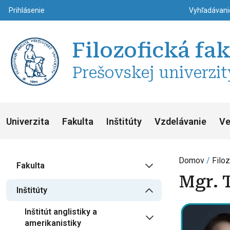
Top m
Používateľské menu
Prihlásenie
Vyhľadávan
Filozofická fa
Prešovskej univerzit
Univerzita
Fakulta
Inštitúty
Vzdelávanie
Ve
Domov
Filoz
Fakulta
Mgr. 
Inštitúty
Inštitút anglistiky a
amerikanistiky