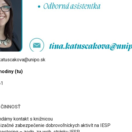
.katuscakova@unipo.sk
hodiny
(tu)
: 161
 ČINNOSŤ
dárny kontakt s knižnicou
izačné zabezpečenie dobrovoľníckych aktivít na IESP
stering – zodp. za web. stránku IESP