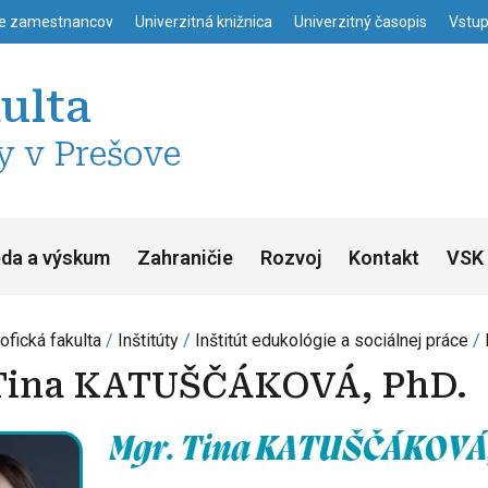
enu
Skočiť na hlavný obsah
ie zamestnancov
Univerzitná knižnica
Univerzitný časopis
Vstup
kulta
y v Prešove
da a výskum
Zahraničie
Rozvoj
Kontakt
VSK 
ofická fakulta
Inštitúty
Inštitút edukológie a sociálnej práce
Tina KATUŠČÁKOVÁ, PhD.