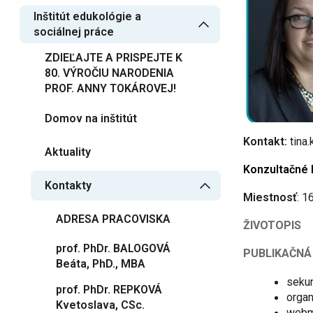
Inštitút edukológie a
sociálnej práce
ZDIEĽAJTE A PRISPEJTE K
80. VÝROČIU NARODENIA
PROF. ANNY TOKÁROVEJ!
Domov na inštitút
Kontakt:
tina
Aktuality
Konzultačné 
Kontakty
Miestnosť
ADRESA PRACOVISKA
ŽIVOTOPIS
prof. PhDr. BALOGOVÁ
PUBLIKAČNÁ
Beáta, PhD., MBA
sekun
prof. PhDr. REPKOVÁ
organ
Kvetoslava, CSc.
webma