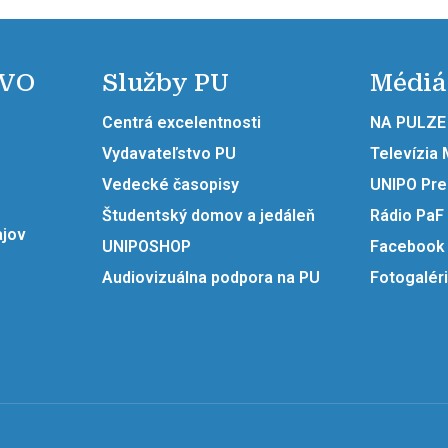
 VO
Služby PU
Médiá
Centrá excelentnosti
NA PULZE
Vydavateľstvo PU
Televízia
Vedecké časopisy
UNIPO Pr
Študentský domov a jedáleň
Rádio PaF
ajov
UNIPOSHOP
Facebook
Audiovizuálna podpora na PU
Fotogalér