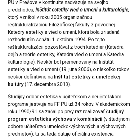
PU v Prešove v kontinuite nadväzuje na svojho
predchodcu,
Inštitút estetiky vied o umení a kulturológie
,
ktorý vznikol v roku 2005 organizačnou
reštrukturalizáciou Filozofickej fakulty z pôvodnej
Katedry estetiky a vied o umení, ktorá bola zriadená
rozhodnutím senátu 1. októbra 1994. Po tejto
reštrukturalizácii pozostával z troch katedier (Katedra
dejín a teórie estetiky, Katedra vied o umení a Katedra
kulturológie). Neskôr bol premenovaný na Inštitút
estetiky a vied o umení (19. júna 2006), o niekoľko rokov
neskôr definitívne na
Inštitút estetiky a umeleckej
kultúry
(17. decembra 2013).
Študijný odbor estetika v učiteľskom a neučiteľskom
programe jestvuje na FF PU už 34 rokov. V akademickom
roku 1990/91 sa začal po prvý raz realizovať
študijný
program estetická výchova v kombinácii
(v študijnom
odbore učiteľstvo umelecko-výchovných a výchovných
predmetov), tu sa teda datuje oficiálna existencia