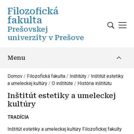
Skočiť na hlavný obsah
Filozofická
fakulta
Prešovskej
univerzity v Prešove
Menu
Domov
Filozofická fakulta
Inštitúty
Inštitút estetiky
a umeleckej kultúry
O inštitúte
História inštitútu
Inštitút estetiky a umeleckej
kultúry
TRADÍCIA
Inštitút estetiky a umeleckej kultúry Filozofickej fakulty