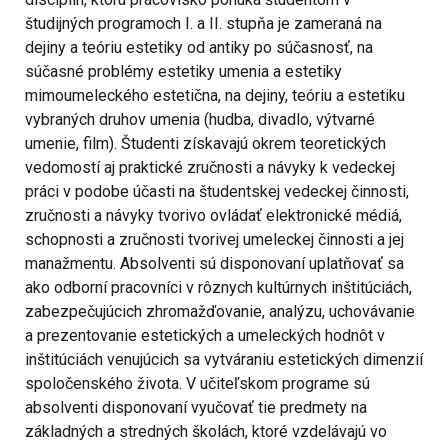
študijných programoch I. a II. stupňa je zameraná na
dejiny a teóriu estetiky od antiky po súčasnosť, na
súčasné problémy estetiky umenia a estetiky
mimoumeleckého estetična, na dejiny, teóriu a estetiku
vybraných druhov umenia (hudba, divadlo, výtvarné
umenie, film). Študenti získavajú okrem teoretických
vedomostí aj praktické zručnosti a návyky k vedeckej
práci v podobe účasti na študentskej vedeckej činnosti,
zručnosti a návyky tvorivo ovládať elektronické médiá,
schopnosti a zručnosti tvorivej umeleckej činnosti a jej
manažmentu. Absolventi sú disponovaní uplatňovať sa
ako odborní pracovníci v rôznych kultúrnych inštitúciách,
zabezpečujúcich zhromažďovanie, analýzu, uchovávanie
a prezentovanie estetických a umeleckých hodnôt v
inštitúciách venujúcich sa vytváraniu estetických dimenzií
spoločenského života. V učiteľskom programe sú
absolventi disponovaní vyučovať tie predmety na
základných a stredných školách, ktoré vzdelávajú vo