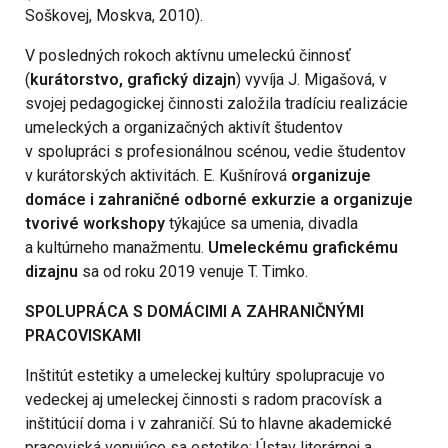
Soškovej, Moskva, 2010).
V posledných rokoch aktívnu umeleckú činnosť
(
kurátorstvo, grafický dizajn
) vyvíja J. Migašová, v
svojej pedagogickej činnosti založila tradíciu realizácie
umeleckých a organizačných aktivít študentov
v spolupráci s profesionálnou scénou, vedie študentov
v kurátorských aktivitách. E. Kušnírová
organizuje
domáce i zahraničné odborné exkurzie a organizuje
tvorivé workshopy
týkajúce sa umenia, divadla
a kultúrneho manažmentu.
Umeleckému grafickému
dizajnu
sa od roku 2019 venuje T. Timko.
SPOLUPRÁCA S DOMÁCIMI A ZAHRANIČNÝMI
PRACOVISKAMI
Inštitút estetiky a umeleckej kultúry spolupracuje vo
vedeckej aj umeleckej činnosti s radom pracovísk a
inštitúcií doma i v zahraničí. Sú to hlavne akademické
pracoviská venujúce sa estetike: Ústav literárnej a