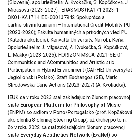
(Slovenia), spoluriešitelia: A. Kvokačka, S. Kopčáková, J.
Migašová (2023-2027); ERASMUS+KA171 2023-1-
SK01-KA171-HED-000137942 Spolupráca s
partnerskými krajinami – International Credit Mobility PU
(2023-2026); Fakulta humanitných a prírodných vied PU
(Katedra ekológie), Kenyatta University, Nairobi, Keňa.
Spoluriešitelia: J. Migašová, A. Kvokačka, S. Kopčáková,
L. Makky (2023-2026). HORIZON MSCA-2021-SE-01
Communities and ACommunities and Artistic stic
Participation in Hybrid Environment (CAPHE) Uniwersytet
Jagielloński (Polsko), Staff Exchanges (SE), Marie
Skłodowska-Curie Actions (2023-2027) (A. Kvokačka).
IEUK sa v roku 2023 stal zakladajúcim členom pracovnej
siete
European Platform for Philosophy of Music
(ENPM) so sídlom v Porto/Portugalsko (prof. Kopčáková
ako členka 8-člennej Steering Group); už druhej po tom,
čo v roku 2022 sa stal zakladajúcim členom pracovnej
siete
Everyday Aesthetics Network
(EvaNet) so