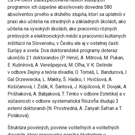
programov ich úspešne absolvovalo dovedna 580
absolventov prvého a druhého stupňa, ktorí sa uplatnili v
praxi ako učitelia na stredných a základných školách, ako
učitelia na vysokých školách, ako pracovníci rôznych
printových a elektronických médií a pracovníci kultúrnych
inštitúcií na Slovensku, v Česku ale aj v ostatnej časti
Európy a sveta. Dva doktorandské programy doteraz
ukončilo 21 doktorandov (P. Himič, A. Mitrová, M. Pukan,
E. Kušnírová, A. Verešpejová, M. Oľha, V. K. Delinde
v odbore
Dejiny a teória divadla
; O. Tomáš, L. Bandurová, I.
Gal Drzewiecka, L. Makky, Š. Haško, I. Hvičšová, A.
Košičanová, I. Židík, K. Šantová, J. Kopilcová, R. Dovjak, A.
Prištiaková, A. Babjaková, T. Timko v odbore
Estetika
) a v
súčasnosti v odbore systematická filozofia študujú 3
externí doktorandi (N. Prostredná, A. Zanyah Šafran a T.
Poláková).
Štruktúra povinných, povinne voliteľných a voliteľných
disciplín, ktorú pracovisko ponúka študentom v