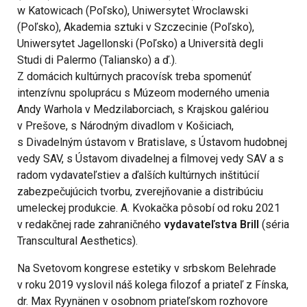
w Katowicach (Poľsko), Uniwersytet Wroclawski
(Poľsko), Akademia sztuki v Szczecinie (Poľsko),
Uniwersytet Jagellonski (Poľsko) a Università degli
Studi di Palermo (Taliansko) a ď.).
Z domácich kultúrnych pracovísk treba spomenúť
intenzívnu spoluprácu s Múzeom moderného umenia
Andy Warhola v Medzilaborciach, s Krajskou galériou
v Prešove, s Národným divadlom v Košiciach,
s Divadelným ústavom v Bratislave, s Ústavom hudobnej
vedy SAV, s Ústavom divadelnej a filmovej vedy SAV a s
radom vydavateľstiev a ďalších kultúrnych inštitúcií
zabezpečujúcich tvorbu, zverejňovanie a distribúciu
umeleckej produkcie. A. Kvokačka pôsobí od roku 2021
v redakčnej rade zahraničného
vydavateľstva Brill
(séria
Transcultural Aesthetics).
Na Svetovom kongrese estetiky v srbskom Belehrade
v roku 2019 vyslovil náš kolega filozof a priateľ z Fínska,
dr. Max Ryynänen v osobnom priateľskom rozhovore