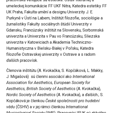
umeleckej komunikácie FF UKF Nitra, Katedra estetiky FF
UK Praha, Fakulta umění a designu Univerzity J. E.
Purkyně v Ústí na Labem, Inštitút filozofie, sociológie a
žurnalistiky Fakulty sociálnych štúdií Univerzity v
Gdansku, Francúzsky inštitút na Slovensku, Sorbonnská
univerzita a Univerzita v Pau vo Francúzsku, Sliezska
univerzita v Katowiciach a Akademia Techniczno-
Humanistyczna v Bielsku-Białej v Poľsku, Katedra
filozofie Ostravskej univerzity v Ostrave a s radom
ďalších pracovísk.
Členovia inštitútu (A. Kvokačka, S. Kopčáková, L. Makky,
J. Migašová) sú členmi asociácií ako
International
Association for Aesthetics, European Society for
Aesthetics, British Society of Aesthetics
(A. Kvokačka),
Nordic Society of Aesthetics
(A. Kvokačka), a ďalších.; S.
Kopčáková je členkou
České společnosti pro hudební
vědu
(ČSHV) a v jej rámci členkou
International
Musicological Society
(IMS). Pracovníci IEUK sú aktuálne