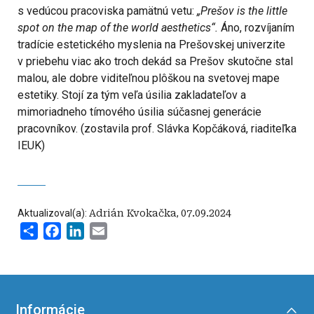
s vedúcou pracoviska pamätnú vetu:
„Prešov is the little
spot on the map of the world aesthetics“.
Áno, rozvíjaním
tradície estetického myslenia na Prešovskej univerzite
v priebehu viac ako troch dekád sa Prešov skutočne stal
malou, ale dobre viditeľnou plôškou na svetovej mape
estetiky. Stojí za tým veľa úsilia zakladateľov a
mimoriadneho tímového úsilia súčasnej generácie
pracovníkov. (zostavila prof. Slávka Kopčáková, riaditeľka
IEUK)
Aktualizoval(a):
Adrián Kvokačka
,
07.09.2024
Share
Facebook
LinkedIn
Email
Informácie