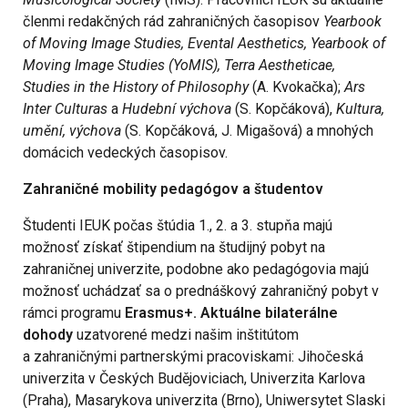
členmi redakčných rád zahraničných časopisov
Yearbook
of Moving Image Studies, Evental Aesthetics, Yearbook of
Moving Image Studies (YoMIS), Terra Aestheticae,
Studies in the History of Philosophy
(A. Kvokačka);
Ars
Inter Culturas
a
Hudební výchova
(S. Kopčáková),
Kultura,
umění, výchova
(S. Kopčáková, J. Migašová) a mnohých
domácich vedeckých časopisov.
Zahraničné mobility pedagógov a študentov
Študenti IEUK počas štúdia 1., 2. a 3. stupňa majú
možnosť získať štipendium na študijný pobyt na
zahraničnej univerzite, podobne ako pedagógovia majú
možnosť uchádzať sa o prednáškový zahraničný pobyt v
rámci programu
Erasmus+. Aktuálne bilaterálne
dohody
uzatvorené medzi našim inštitútom
a zahraničnými partnerskými pracoviskami: Jihočeská
univerzita v Českých Budějoviciach, Univerzita Karlova
(Praha), Masarykova univerzita (Brno), Uniwersytet Slaski