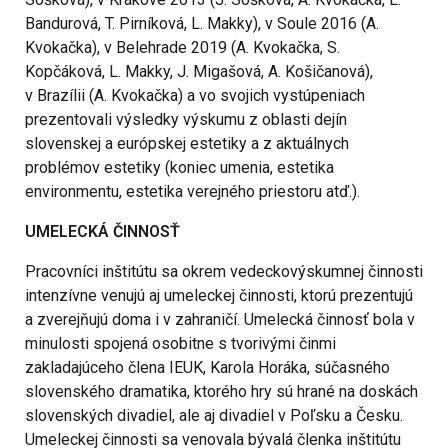
Bandurová, T. Pirníková, L. Makky), v Soule 2016 (A.
Kvokačka), v Belehrade 2019 (A. Kvokačka, S.
Kopčáková, L. Makky, J. Migašová, A. Košičanová),
v Brazílii (A. Kvokačka) a vo svojich vystúpeniach
prezentovali výsledky výskumu z oblasti dejín
slovenskej a európskej estetiky a z aktuálnych
problémov estetiky (koniec umenia, estetika
environmentu, estetika verejného priestoru atď.).
UMELECKÁ ČINNOSŤ
Pracovníci inštitútu sa okrem vedeckovýskumnej činnosti
intenzívne venujú aj umeleckej činnosti, ktorú prezentujú
a zverejňujú doma i v zahraničí. Umelecká činnosť bola v
minulosti spojená osobitne s tvorivými činmi
zakladajúceho člena IEUK, Karola Horáka, súčasného
slovenského dramatika, ktorého hry sú hrané na doskách
slovenských divadiel, ale aj divadiel v Poľsku a Česku.
Umeleckej činnosti sa venovala bývalá členka inštitútu