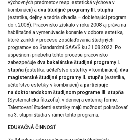
výchovných predmetov resp. estetická výchova v
kombinácii) a
dva študijné programy III. stupňa
(estetika, dejiny a teória divadla – dobiehajúci program
do r. 2008). Pracovisko získalo v roku 2008 aj práva na
habilitačné a vymenúvacie konanie v odbore estetika,
ktoré zanikli v procese zosúlaďovania študijných
programov so Štandardmi SAAVŠ ku 31.08.2022. Po
úspešnom priebehu tohto procesu pracovisko
zabezpečuje
dva bakalárske študijné programy I.
stupňa
(estetika, učiteľstvo estetiky v kombinácii),
dva
magisterské študijné programy II. stupňa
(estetika,
učiteľstvo estetiky v kombinácii) a
participuje
na doktorandskom študijnom programe III. stupňa
(Systematická filozofia), v dennej a externej forme.
Talentovaní študenti estetiky majú možnosť pokračovať
na 3. stupni štúdia v rámci tohto programu.
EDUKAČNÁ ČINNOSŤ
Za 34 rokov zabezpečovania našich študijných