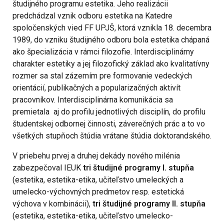
študijného programu estetika. Jeho realizácii
predchádzal vznik odboru estetika na Katedre
spoločenských vied FF UPJŠ, ktorá vznikla 18. decembra
1989, do vzniku študijného odboru bola estetika chápaná
ako špecializácia v rámci filozofie. Interdisciplinárny
charakter estetiky a jej filozofický základ ako kvalitatívny
rozmer sa stal zázemím pre formovanie vedeckých
orientácií, publikačných a popularizačných aktivít
pracovníkov. Interdisciplinárna komunikácia sa
premietala aj do profilu jednotlivých disciplín, do profilu
študentskej odbornej činnosti, záverečných prác a to vo
všetkých stupňoch štúdia vrátane štúdia doktorandského.
V priebehu prvej a druhej dekády nového milénia
zabezpečoval IEUK
tri študijné programy I. stupňa
(estetika, estetika-etika, učiteľstvo umeleckých a
umelecko-výchovných predmetov resp. estetická
výchova v kombinácii),
tri študijné programy II. stupňa
(estetika, estetika-etika, učiteľstvo umelecko-