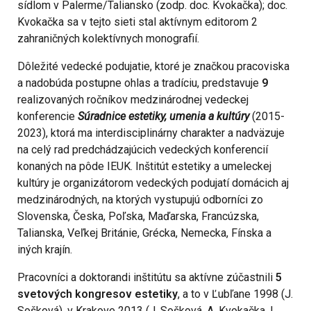
sídlom v Palerme/Taliansko (zodp. doc. Kvokačka); doc.
Kvokačka sa v tejto sieti stal aktívnym editorom 2
zahraničných kolektívnych monografií.
Dôležité vedecké podujatie, ktoré je značkou pracoviska
a nadobúda postupne ohlas a tradíciu, predstavuje
9
realizovaných ročníkov medzinárodnej vedeckej
konferencie
Súradnice estetiky, umenia a kultúry
(2015-
2023), ktorá ma interdisciplinárny charakter a nadväzuje
na celý rad predchádzajúcich vedeckých konferencií
konaných na pôde IEUK. Inštitút estetiky a umeleckej
kultúry je organizátorom vedeckých podujatí domácich aj
medzinárodných, na ktorých vystupujú odborníci zo
Slovenska, Česka, Poľska, Maďarska, Francúzska,
Talianska, Veľkej Británie, Grécka, Nemecka, Fínska a
iných krajín.
Pracovníci a doktorandi inštitútu sa aktívne zúčastnili
5
svetových kongresov estetiky
, a to v Ľubľane 1998 (J.
Sošková), v Krakove 2013 (J. Sošková, A. Kvokačka, L.