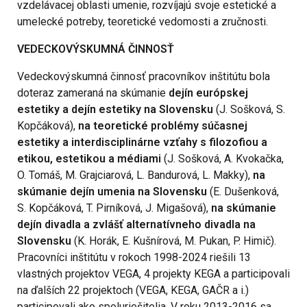
vzdelávacej oblasti umenie, rozvíjajú svoje estetické a
umelecké potreby, teoretické vedomosti a zručnosti.
VEDECKOVÝSKUMNÁ ČINNOSŤ
Vedeckovýskumná činnosť pracovníkov inštitútu bola
doteraz zameraná na skúmanie
dejín európskej
estetiky a dejín estetiky na Slovensku
(J. Sošková, S.
Kopčáková),
na teoretické problémy súčasnej
estetiky a interdisciplinárne vzťahy s filozofiou a
etikou, estetikou a médiami
(J. Sošková, A. Kvokačka,
O. Tomáš, M. Grajciarová, L. Bandurová, L. Makky),
na
skúmanie dejín umenia na Slovensku
(E. Dušenková,
S. Kopčáková, T. Pirníková, J. Migašová),
na skúmanie
dejín divadla a zvlášť alternatívneho divadla na
Slovensku
(K. Horák, E. Kušnírová, M. Pukan, P. Himič).
Pracovníci inštitútu v rokoch 1998-2024 riešili 13
vlastných projektov VEGA, 4 projekty KEGA a participovali
na ďalších 22 projektoch (VEGA, KEGA, GAČR a i.)
participovali ako spoluriešitelia. V roku 2013-2016 sa