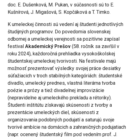
doc. E. Dušenková, M. Pukan, v súčasnosti sú to E.
Kušnírová, J. Migašová, S. Kopčáková a T. Timko.
K umeleckej činnosti sú vedení aj študenti jednotlivých
študijných programov. Do povedomia slovenskej
odbornej a umeleckej verejnosti sa pozitívne zapísal
festival
Akademický Prešov
(58. ročník sa zavŕšil v
roku 2024), každoročná prehliadka vysokoškolskej
študentskej umeleckej tvorivosti. Na festivale majú
možnosť prezentovať výsledky svojej práce desiatky
súťažiacich v troch stabilných kategóriách: študentské
divadlo, umelecký prednes, vlastná literárna tvorba
poézie a prózy a tiež divadelnej improvizácie
(nepravidelne aj umeleckého prekladu a rétoriky).
Študenti inštitútu získavajú skúsenosti z tvorby a
prezentácie umeleckých diel, skúsenosti z
organizovania podobných podujatí a saturujú svoje
tvorivé ambície na domácich a zahraničných podujatiach
(napr. ocenený študentský film pod vedením prof. J.