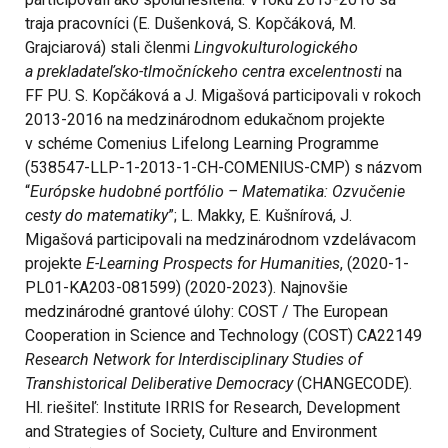
traja pracovníci (E. Dušenková, S. Kopčáková, M.
Grajciarová) stali členmi
Lingvokulturologického
a prekladateľsko-tlmočníckeho centra excelentnosti
na
FF PU. S. Kopčáková a J. Migašová participovali v rokoch
2013-2016 na medzinárodnom edukačnom projekte
v schéme Comenius Lifelong Learning Programme
(538547-LLP-1-2013-1-CH-COMENIUS-CMP) s názvom
“
Európske hudobné portfólio – Matematika: Ozvučenie
cesty do matematiky
”; L. Makky, E. Kušnírová, J.
Migašová participovali na medzinárodnom vzdelávacom
projekte
E-Learning Prospects for Humanities
, (2020-1-
PL01-KA203-081599) (2020-2023). Najnovšie
medzinárodné grantové úlohy: COST / The European
Cooperation in Science and Technology (COST) CA22149
Research Network for Interdisciplinary Studies of
Transhistorical Deliberative Democracy
(CHANGECODE).
Hl. riešiteľ: Institute IRRIS for Research, Development
and Strategies of Society, Culture and Environment