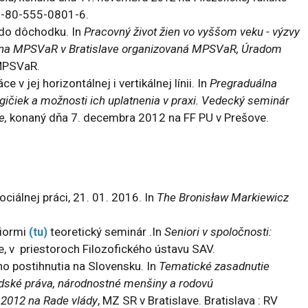
78-80-555-0801-6.
 do dôchodku. In
Pracovný život žien vo vyššom veku - výzvy
2 na MPSVaR v Bratislave organizovaná MPSVaR, Úradom
 MPSVaR.
 v jej horizontálnej i vertikálnej línii. In
Pregraduálna
ogičiek a možnosti ich uplatnenia v praxi. Vedecký seminár
e,
konaný dňa 7. decembra 2012 na FF PU v Prešove.
ciálnej práci , 21. 01. 2016. In
The Bronisław Markiewicz
niormi
teoretický seminár .In
Seniori v spoločnosti:
(tu)
e, v priestoroch Filozofického ústavu SAV.
 postihnutia na Slovensku. In
Tematické zasadnutie
udské práva, národnostné menšiny a rodovú
 2012 na Rade vlády
, MZ SR v Bratislave. Bratislava : RV