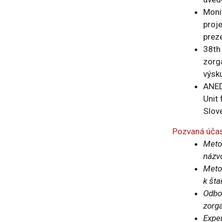
Moni
proj
prez
38th 
zorg
výsk
ANED
Unit 
Slov
Pozvaná účas
Metod
názvo
Metod
k šta
Odbor
zorga
Exper