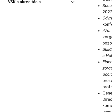
VSK a akreditácia
Socia
202
Odvrá
konf
47st
zorg
pozo
Build
s Ho
Elder
zorga
Socio
prez
prof
Gene
Direc
komen
uved