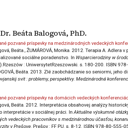
hDr. Beáta Balogová, PhD.
ané pozvané príspevky na medzinárodných vedeckých konfe
gová, Beáta., ŽUMÁROVÁ, Monika. 2012. Terapia A. Adlera v p
ializované sociálne poradenstvo. In
Wsparcierodziny w środ
.).Rzeszów : UniwersytetRzeszowski. s. 180-200. ISBN 97
GOVÁ, Beáta. 2013. Zlé zaobchádzanie so seniormi, jeho di
ovjanskij svit : problemy, perspektívy. Medzinárodná konfere
ané pozvané príspevky na domácich vedeckých konferenciá
gová, Beáta. 2012. Interpretácia obsahovej analýzy histor
o interpretácie v sociálnej práci. In
Aktuálne výskumné otázky
ch vedeckých pracovníkov s medzinárodnou účasťou, konaná d
rzity v Prešove
. Prešov : FF PU. s. 8-12. ISBN 978-80-555-0