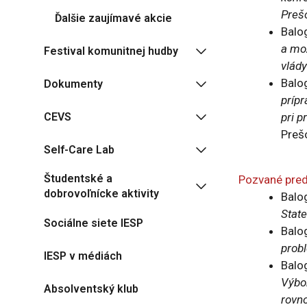
Prešo
Ďalšie zaujímavé akcie
Balo
a mo
Festival komunitnej hudby
vlády
Balog
Dokumenty
prípr
CEVS
pri p
Prešo
Self-Care Lab
Študentské a
Pozvané pred
dobrovoľnícke aktivity
Balog
Stat
Sociálne siete IESP
Balo
prob
IESP v médiách
Balo
Výbo
Absolventský klub
rovn