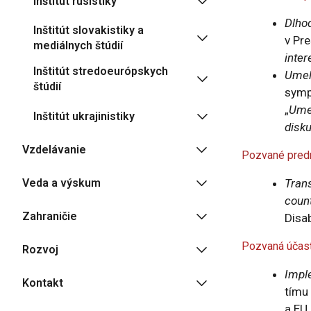
Inštitút rusistiky
Dlho
Inštitút slovakistiky a
v Pr
mediálnych štúdií
inter
Inštitút stredoeurópskych
Umelá
štúdií
symp
„
Umel
Inštitút ukrajinistiky
disku
Vzdelávanie
Pozvané predn
Veda a výskum
Trans
coun
Zahraničie
Disab
Pozvaná účasť
Rozvoj
Impl
Kontakt
tímu
a EU.