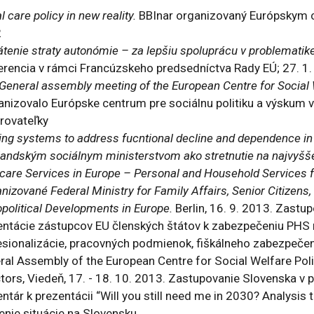
l care policy in new reality.
BBInar organizovaný Európskym ce
2
tenie straty autonómie – za lepšiu spoluprácu v problematike
erencia v rámci Francúzskeho predsedníctva Rady EÚ; 27. 1
 General assembly meeting of the European Centre for Social
anizovalo Európske centrum pre sociálnu politiku a výskum v
rovateľky
ing systems to address fucntional decline and dependence i
landským sociálnym ministerstvom ako stretnutie na najvyšše
care Services in Europe – Personal and Household Services f
nizované Federal Ministry for Family Affairs, Senior Citizen
political Developments in Europe.
Berlin, 16. 9. 2013. Zastu
entácie zástupcov EU členských štátov k zabezpečeniu PHS n
esionalizácie, pracovných podmienok, fiškálneho zabezpečen
ral Assembly of the European Centre for Social Welfare Pol
tors, Viedeň, 17. - 18. 10. 2013. Zastupovanie Slovenska v p
tár k prezentácii “Will you still need me in 2030? Analysis 
enie situácie na Slovensku.