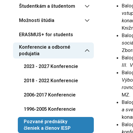
Balo
Študentkám a študentom
vstu
Možnosti štúdia
kona
Kniž
ERASMUS+ for students
Balog
sociá
Konferencie a odborné
Zborn
podujatia
Balog
III.
2023 - 2027 Konferencie
Balo
Výbo
2018 - 2022 Konferencie
rovn
MZ.
2006-2017 Konferencie
Balog
1996-2005 Konferencie
a sv
kona
Pozvané prednášky
Balog
členiek a členov IESP
konfe