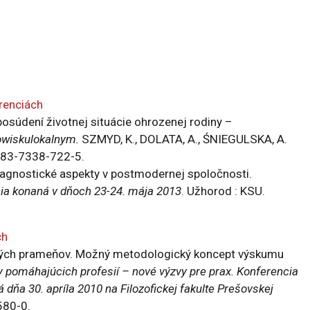
renciách
osúdení životnej situácie ohrozenej rodiny –
owiskulokalnym.
SZMYD, K., DOLATA, A., ŚNIEGULSKA, A.
8-83-7338-722-5.
agnostické aspekty v postmodernej spoločnosti.
ncia konaná v dňoch 23-24. mája 2013
. Užhorod : KSU.
ch
ických prameňov. Možný metodologický koncept výskumu
 pomáhajúcich profesií – nové výzvy pre prax. Konferencia
ňa 30. apríla 2010 na Filozofickej fakulte Prešovskej
580-0.