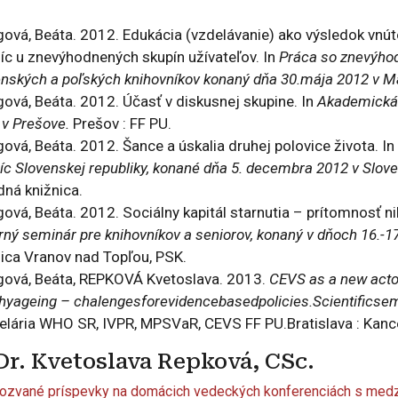
ová, Beáta. 2012. Edukácia (vzdelávanie) ako výsledok vnúto
níc u znevýhodnených skupín užívateľov. In
Práca so znevýho
enských a poľských knihovníkov konaný dňa 30.mája 2012 v M
ová, Beáta. 2012. Účasť v diskusnej skupine. In
Akademická s
 v Prešove.
Prešov : FF PU.
ová, Beáta. 2012. Šance a úskalia druhej polovice života. In
íc Slovenskej republiky, konané dňa 5. decembra 2012 v Slove
dná knižnica.
ová, Beáta. 2012. Sociálny kapitál starnutia – prítomnosť n
ný seminár pre knihovníkov a seniorov, konaný v dňoch 16.-1
nica Vranov nad Topľou, PSK.
gová, Beáta, REPKOVÁ Kvetoslava. 2013.
CEVS as a new acto
thyageing – chalengesforevidencebasedpolicies.Scientifics
elária WHO SR, IVPR, MPSVaR, CEVS FF PU.Bratislava : Kan
Dr. Kvetoslava Repková, CSc.
ozvané príspevky na domácich vedeckých konferenciách s medz