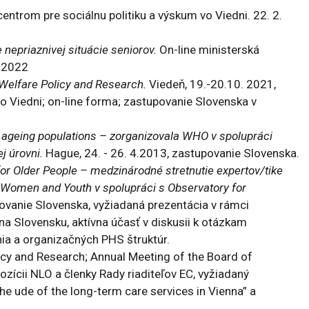
ntrom pre sociálnu politiku a výskum vo Viedni. 22. 2.
 nepriaznivej situácie seniorov.
On-line ministerská
. 2022
 Welfare Policy and Research.
Viedeň, 19.-20.10. 2021,
o Viedni; on-line forma; zastupovanie Slovenska v
n ageing populations – zorganizovala WHO v spolupráci
j úrovni.
Hague, 24. - 26. 4.2013, zastupovanie Slovenska.
or Older People – medzinárodné stretnutie expertov/tike
s, Women and Youth v spolupráci s Observatory for
povanie Slovenska, vyžiadaná prezentácia v rámci
a Slovensku, aktívna účasť v diskusii k otázkam
ia a organizačných PHS štruktúr.
icy and Research; Annual Meeting of the Board of
ozícii NLO a členky Rady riaditeľov EC, vyžiadaný
the ude of the long-term care services in Vienna” a