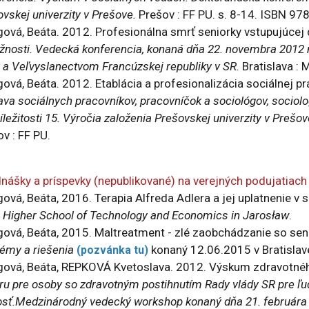
vskej univerzity v Prešove.
Prešov : FF PU. s. 8-14. ISBN 9
gová, Beáta. 2012. Profesionálna smrť seniorky vstupujúcej
žnosti. Vedecká konferencia, konaná dňa 22. novembra 201
 a Veľvyslanectvom Francúzskej republiky v SR.
Bratislava :
ová, Beáta. 2012. Etablácia a profesionalizácia sociálnej práce
ava sociálnych pracovníkov, pracovníčok a sociológov, sociol
ríležitosti 15. Výročia založenia Prešovskej univerzity v Prešov
v : FF PU.
nášky a príspevky (nepublikované) na verejných podujatiach
ová, Beáta, 2016. Terapia Alfreda Adlera a jej uplatnenie v so
e Higher School of Technology and Economics in Jarosław
.
gová, Beáta, 2015. Maltreatment - zlé zaobchádzanie so se
lémy a riešenia
konaný 12.06.2015 v Bratislav
(pozvánka tu)
gová, Beáta, REPKOVÁ Kvetoslava. 2012. Výskum zdravotného
ru pre osoby so zdravotným postihnutím Rady vlády SR pre ľ
osť.Medzinárodný vedecký workshop konaný dňa 21. februára