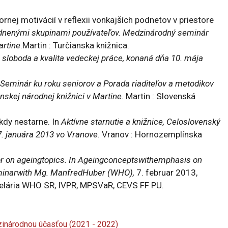
rnej motivácií v reflexii vonkajších podnetov v priestore
dnenými skupinami používateľov. Medzinárodný seminár
artine
.Martin : Turčianska knižnica.
loboda a kvalita vedeckej práce, konaná dňa 10. mája
Seminár ku roku seniorov a Porada riaditeľov a metodikov
nskej národnej knižnici v Martine
. Martin : Slovenská
ikdy nestarne. In
Aktívne starnutie a knižnice, Celoslovenský
7. januára 2013 vo Vranove
. Vranov : Hornozemplínska
r on ageingtopics. In Ageingconceptswithemphasis on
eminarwith Mg. ManfredHuber (WHO),
7. februar 2013,
celária WHO SR, IVPR, MPSVaR, CEVS FF PU.
inárodnou účasťou (2021 - 2022)