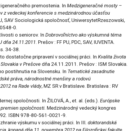
dzigeneračného premostenia. In
Medzigeneračné mosty –
ov z vedeckej konferencie s medzinárodnou účasťou
PU, SAV Sociologická spoločnosť, UniwersytetRzeszowski,
-0548-0.
ivosti o seniorov. In
Dobrovoľníctvo ako výskumná téma
PU dňa 24.11.2011
. Prešov : FF PU, PDC, SAV, IUVENTA.
 s. 34-38.
o dostatočne pripravení v sociálnej práci. In
Kvalita života
Slovakia v Prešove
dňa 24.11.2011. Prešov : ISM Slovakia.
 postihnutia na Slovensku. In
Tematické zasadnutie
udské práva, národnostné menšiny a rodovú
 2012 na Rade vlády
, MZ SR v Bratislave. Bratislava : RV
ej spoločnosti. In ŽILOVÁ, A., et. al. (eds.).
Európske
 premien spoločnosti.
Medzinárodný vedecký kongres
-192. ISBN 978-80-561-0021-9.
ranie výskumu v sociálnej práci. In III
. doktorandská
ia, konaná dňa 11. novembra 2012 na Filozofickej fakulte