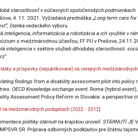
dobá starostlivosť v súčasných spoločenských podmienkach.
ešove, 4. 11. 2021. Vyžiadaná prednáška „
Long-term care for 
est“;
členka vedeckého výboru
 inteligencia, informatizácia a robotizácia a ich využitie v rá
ózium s medzinárodnou účasťou; FF PU v Prešove, 24.11.20
á inteligencia v sektore služieb dlhodobej starostlivosti: so
rz“
ášky a príspevky (nepublikované) na verejných medzinárodných 
lating findings from a disability assessment pilot into polic
tries. OECD Knowledge exchange event.
Rome (hybrid event), 
ility Assessment Policy Reform in Slovakia: a perspective o
 na medzinárodných podujatiach (2022 - 2012
)
ementace politiky stárnutí na krajskou úroveň. STÁRNUTÍ JE
 MPSVR SR. Príprava odborných podkladov pre štátnu tajomní