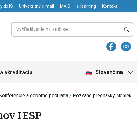
y do IS
Univerzitný e-mail
MAIS
e-learning
Kontakt
Slovenčina
a akreditácia
Konferencie a odborné podujatia
Pozvané prednášky členiek
nov IESP