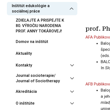
Inštitút edukológie a
sociálnej práce
ZDIEĽAJTE A PRISPEJTE K
80. VÝROČIU NARODENIA
prof. P
PROF. ANNY TOKÁROVEJ!
AFA Publikov
Domov na inštitút
Balo
špec
Aktuality
(eds
BALO
Kontakty
In
Sl
Journal socioterapie/
Journal of Sociotherapy
AFB Publikov
Balo
Akreditácia
a jeh
mladý
O inštitúte
unive