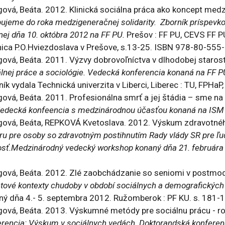
gová, Beáta. 2012. Klinická sociálna práca ako koncept me
pujeme do roka medzigeneračnej solidarity. Zborník príspevk
nej dňa 10. októbra 2012 na FF PU.
Prešov : FF PU, CEVS FF 
nica P.O.Hviezdoslava v Prešove, s.13-25. ISBN 978-80-555
ová, Beáta. 2011. Výzvy dobrovoľníctva v dlhodobej starostl
lnej práce a sociológie. Vedecká konferencia konaná na FF 
ík vydala Technická univerzita v Liberci, Liberec : TU, FPHaP,
ová, Beáta. 2011. Profesionálna smrť a jej štádia – sme na t
 Vedecká konfeencia s medzinárodnou účasťou konaná na ISM 
gová, Beáta, REPKOVÁ Kvetoslava. 2012. Výskum zdravotného
ru pre osoby so zdravotným postihnutím Rady vlády SR pre ľ
osť.Medzinárodný vedecký workshop konaný dňa 21. februára
ová, Beáta. 2012. Zlé zaobchádzanie so seniomi v postmodern
etové kontexty chudoby v období sociálnych a demografických
ný dňa 4.- 5. septembra 2012. Ružomberok : PF KU. s. 181
ová, Beáta. 2013. Výskumné metódy pre sociálnu prácu - rozh
rencia: Výskum v sociálnych vedách. Doktorandská konferenc