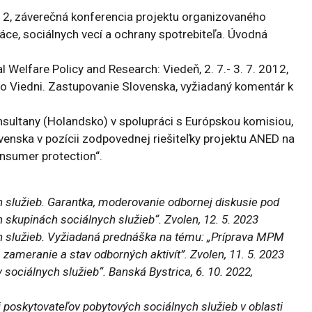
12, záverečná konferencia projektu organizovaného
e, sociálnych vecí a ochrany spotrebiteľa. Úvodná
Welfare Policy and Research: Viedeň, 2. 7.- 3. 7. 2012,
vo Viedni. Zastupovanie Slovenska, vyžiadaný komentár k
ltany (Holandsko) v spolupráci s Európskou komisiou,
lovenska v pozícii zodpovednej riešiteľky projektu ANED na
onsumer protection“.
h služieb. Garantka, moderovanie odbornej diskusie pod
 skupinách sociálnych služieb“. Zvolen, 12. 5. 2023
ch služieb. Vyžiadaná prednáška na tému: „Príprava MPM
 zameranie a stav odborných aktivít”. Zvolen, 11. 5. 2023
 sociálnych služieb“. Banská Bystrica, 6. 10. 2022,
 poskytovateľov pobytových sociálnych služieb v oblasti