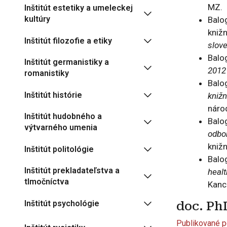
MZ.
Inštitút estetiky a umeleckej
kultúry
Balog
kniž
Inštitút filozofie a etiky
slov
Balog
Inštitút germanistiky a
2012
romanistiky
Balog
Inštitút histórie
knižn
náro
Inštitút hudobného a
Balog
výtvarného umenia
odbor
kniž
Inštitút politológie
Balo
Inštitút prekladateľstva a
heal
tlmočníctva
Kanc
Inštitút psychológie
doc. Ph
Publikované p