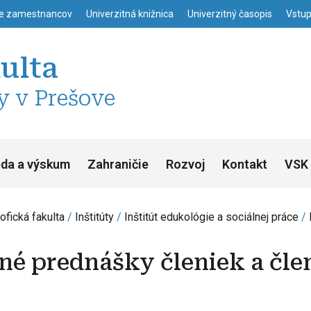
enu
Skočiť na hlavný obsah
ie zamestnancov
Univerzitná knižnica
Univerzitný časopis
Vstup
kulta
y v Prešove
da a výskum
Zahraničie
Rozvoj
Kontakt
VSK 
ofická fakulta
Inštitúty
Inštitút edukológie a sociálnej práce
né prednášky členiek a čle