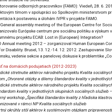
torovanie odborných pracovníkov (FAMO): Viedeň, 28. 6. 20
ektovým tímom v spolupráci so Spolkovým ministerstvom prác
entácia k postaveniu a úlohám IVPR v projekte FAMO.
General assembly meeting of the European Centre for Social 
anizovalo Európske centrum pre sociálnu politiku a výskum 
umnému projektu ECAB: Lost in (European) Integration?
 Annual meeting 2012 – zorganizoval Human European Consu
for Disability. Brusel, 13. 12.-14. 12. 2012. Zastupovanie S
ensku, vedenie sekcie a panelovej diskusie k problemtike „C
ť na domácich podujatiach (2012-2023)
ické stretnutie aktérov národného projektu Kvalita sociálnyc
m „Otvorené otázky a dilemy štandardov kvality v jednotlivých
ické stretnutie aktérov národného projektu Kvalita sociálny
ndardom kvality v jednotlivých skupinách sociálnych služieb –
ný workshop „Špecifiká štandardov kvality z hľadiska klastrov
nizované v rámci NP Kvalita sociálnych služieb
tný okrúhly stôl aktérov k systémovým otázkam pripravenosti