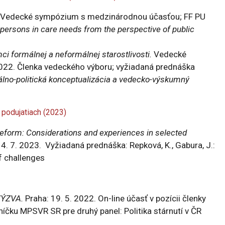
Vedecké sympózium s medzinárodnou účasťou; FF PU
persons in care needs from the perspective of public
mci formálnej a neformálnej starostlivosti.
Vedecké
22. Členka vedeckého výboru; vyžiadaná prednáška
ciálno-politická konceptualizácia a vedecko-výskumný
podujatiach (2023)
y reform: Considerations and experiences in selected
4. 7. 2023. Vyžiadaná prednáška: Repková, K., Gabura, J.:
f challenges
 VÝZVA.
Praha: 19. 5. 2022. On-line účasť v pozícii členky
čku MPSVR SR pre druhý panel: Politika stárnutí v ČR