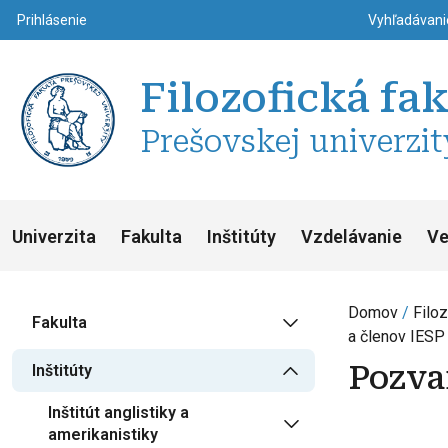
Top m
Používateľské menu
Prihlásenie
Vyhľadávan
Filozofická fa
Prešovskej univerzit
Univerzita
Fakulta
Inštitúty
Vzdelávanie
Ve
Domov
Filoz
Fakulta
a členov IESP
Pozva
Inštitúty
Inštitút anglistiky a
amerikanistiky