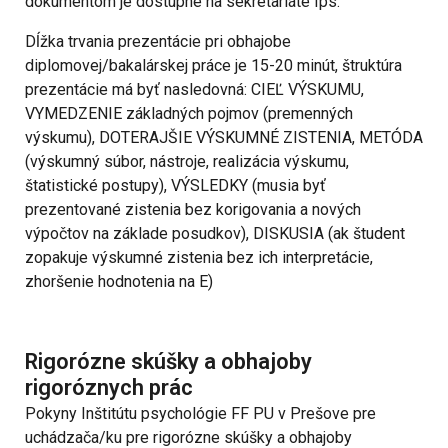
dokumentom je dostupné na sekretariáte Ips.
Dĺžka trvania prezentácie pri obhajobe
diplomovej/bakalárskej práce je 15-20 minút, štruktúra
prezentácie má byť nasledovná: CIEĽ VÝSKUMU,
VYMEDZENIE základných pojmov (premenných
výskumu), DOTERAJŠIE VÝSKUMNÉ ZISTENIA, METÓDA
(výskumný súbor, nástroje, realizácia výskumu,
štatistické postupy), VÝSLEDKY (musia byť
prezentované zistenia bez korigovania a nových
výpočtov na základe posudkov), DISKUSIA (ak študent
zopakuje výskumné zistenia bez ich interpretácie,
zhoršenie hodnotenia na E)
Rigorózne skúšky a obhajoby
rigoróznych prác
Pokyny Inštitútu psychológie FF PU v Prešove pre
uchádzača/ku pre rigorózne skúšky a obhajoby