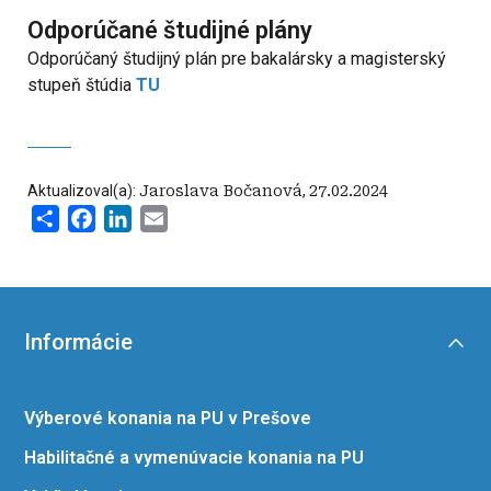
Odporúčané študijné plány
Odporúčaný študijný plán pre bakalársky a magisterský
stupeň štúdia
TU
Aktualizoval(a):
Jaroslava Bočanová
,
27.02.2024
Share
Facebook
LinkedIn
Email
Informácie
Výberové konania na PU v Prešove
Habilitačné a vymenúvacie konania na PU