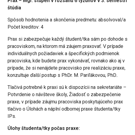
Prax – Mgr. stupeň v rozsahu 6 týždňov v 3. semestri
štúdia
Spôsob hodnotenia a skončenia predmetu: absolvoval/a
Počet kreditov: 4
Prax si zabezpečuje každý študent/tka sám po dohode s
pracoviskom, na ktorom má záujem praxovať. V prípade
individuálnych požiadaviek a špecifických podmienok
pracoviska, kde budete prax vykonávať, rovnako ako aj v
prípade, že si nenájdete pracovisko pre realizáciu praxe,
konzultuje ďalší postup s PhDr. M. Pariľákovou, PhD..
Tlačivá potrebné k praxi sú k dispozícii na sekretariáte –
Potvrdenie o návšteve školy, Žiadosť o zabezpečenie
praxe, v prípade záujmu pracoviska poskytujúceho prax
tlačivo o Úlohách a náplní odbornej praxe študenta/tky
IPs.
Úlohy študenta/tky počas praxe: