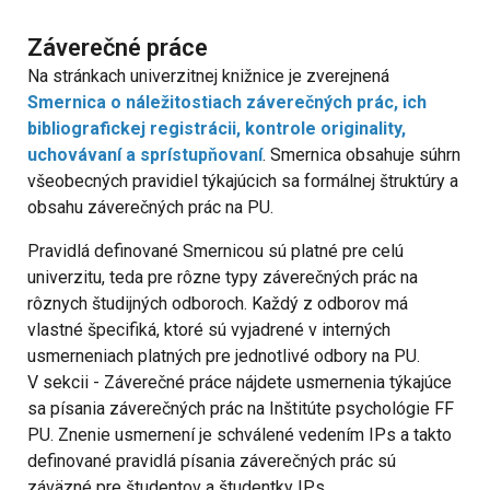
Záverečné práce
Na stránkach univerzitnej knižnice je zverejnená
Smernica o náležitostiach záverečných prác, ich
bibliografickej registrácii, kontrole originality,
uchovávaní a sprístupňovaní
. Smernica obsahuje súhrn
všeobecných pravidiel týkajúcich sa formálnej štruktúry a
obsahu záverečných prác na PU.
Pravidlá definované Smernicou sú platné pre celú
univerzitu, teda pre rôzne typy záverečných prác na
rôznych študijných odboroch. Každý z odborov má
vlastné špecifiká, ktoré sú vyjadrené v interných
usmerneniach platných pre jednotlivé odbory na PU.
V sekcii - Záverečné práce nájdete usmernenia týkajúce
sa písania záverečných prác na Inštitúte psychológie FF
PU. Znenie usmernení je schválené vedením IPs a takto
definované pravidlá písania záverečných prác sú
záväzné pre študentov a študentky IPs.