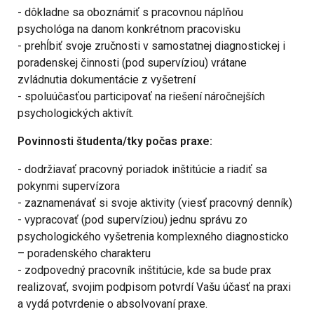
- dôkladne sa oboznámiť s pracovnou náplňou
psychológa na danom konkrétnom pracovisku
- prehĺbiť svoje zručnosti v samostatnej diagnostickej i
poradenskej činnosti (pod supervíziou) vrátane
zvládnutia dokumentácie z vyšetrení
- spoluúčasťou participovať na riešení náročnejších
psychologických aktivít.
Povinnosti študenta/tky počas praxe:
- dodržiavať pracovný poriadok inštitúcie a riadiť sa
pokynmi supervízora
- zaznamenávať si svoje aktivity (viesť pracovný denník)
- vypracovať (pod supervíziou) jednu správu zo
psychologického vyšetrenia komplexného diagnosticko
– poradenského charakteru
- zodpovedný pracovník inštitúcie, kde sa bude prax
realizovať, svojim podpisom potvrdí Vašu účasť na praxi
a vydá potvrdenie o absolvovaní praxe.