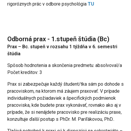
rigoróznych prác v odbore psychológia
TU
Odborná prax - 1.stupeň štúdia (Bc)
Prax – Bc. stupeň v rozsahu 1 týždňa v 6. semestri
štúdia
Spôsob hodnotenia a skončenia predmetu: absolvoval/a
Počet kreditov: 3
Prax si zabezpečuje každý študent/tka sám po dohode s
pracoviskom, na ktorom má záujem praxovať. V prípade
individuálnych požiadaviek a špecifických podmienok
pracoviska, kde budete prax vykonávať, rovnako ako aj v
prípade, že si nenájdete pracovisko pre realizáciu praxe,
konzultuje ďalší postup s PhDr. M. Pariľákovou, PhD..
Tlačivá potrebné k praxi sú k dispozícii na sekretariáte –