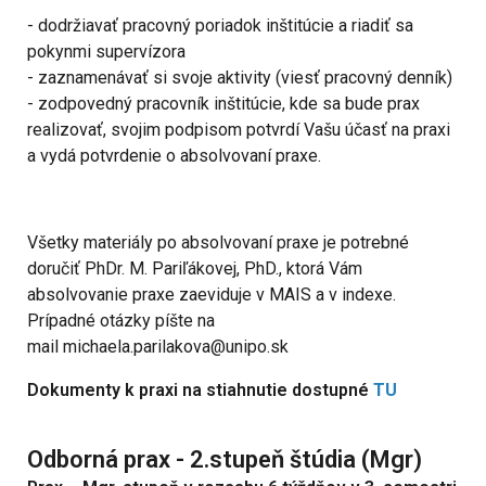
- dodržiavať pracovný poriadok inštitúcie a riadiť sa
pokynmi supervízora
- zaznamenávať si svoje aktivity (viesť pracovný denník)
- zodpovedný pracovník inštitúcie, kde sa bude prax
realizovať, svojim podpisom potvrdí Vašu účasť na praxi
a vydá potvrdenie o absolvovaní praxe.
Všetky materiály po absolvovaní praxe je potrebné
doručiť PhDr. M. Pariľákovej, PhD., ktorá Vám
absolvovanie praxe zaeviduje v MAIS a v indexe.
Prípadné otázky píšte na
mail michaela.parilakova@unipo.sk
Dokumenty k praxi na stiahnutie dostupné
TU
Odborná prax - 2.stupeň štúdia (Mgr)