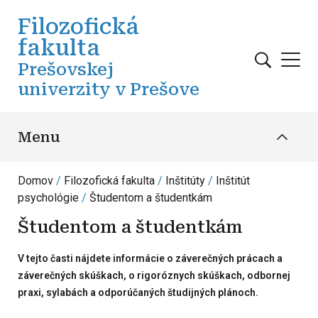
Skočiť na hlavný obsah
Filozofická
fakulta
Prešovskej
univerzity v Prešove
Menu
Domov
Filozofická fakulta
Inštitúty
Inštitút
psychológie
Študentom a študentkám
Študentom a študentkám
V tejto časti nájdete informácie o záverečných prácach a
záverečných skúškach, o rigoróznych skúškach, odbornej
praxi, sylabách a odporúčaných študijných plánoch.