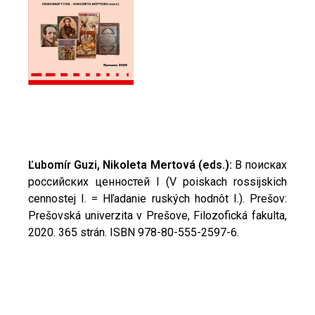
Ľubomír Guzi, Nikoleta Mertová (eds.):
В поисках
российских ценностей I
(V poiskach rossijskich
cennostej I. = Hľadanie ruských hodnôt I.). Prešov:
Prešovská univerzita v Prešove, Filozofická fakulta,
2020. 365 strán. ISBN 978-80-555-2597-6.