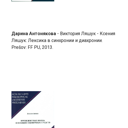
Дарина Антонякова
- Виктория Ляшук - Ксения
Ляшук:
Лексика в синхронии и диахронии.
Prešov: FF PU, 2013.