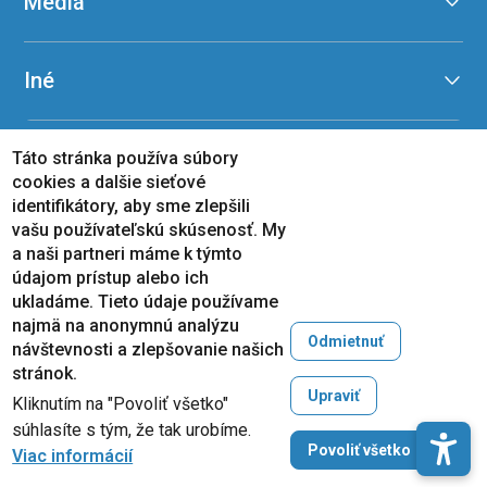
Médiá
Iné
Táto stránka používa súbory
cookies a dalšie sieťové
identifikátory, aby sme zlepšili
vašu používateľskú skúsenosť. My
a naši partneri máme k týmto
údajom prístup alebo ich
ukladáme. Tieto údaje používame
najmä na anonymnú analýzu
Odmietnuť
návštevnosti a zlepšovanie našich
stránok.
Upraviť
Kliknutím na "Povoliť všetko"
súhlasíte s tým, že tak urobíme.
Zruši
Povoliť všetko
Viac informácií