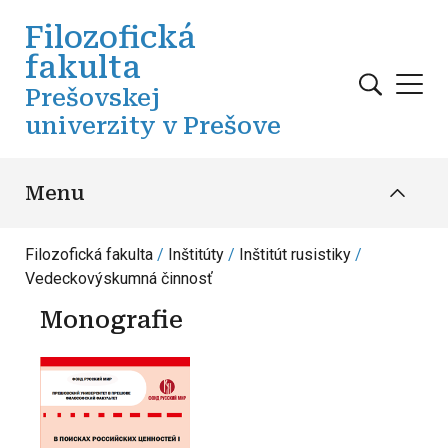
Skočiť na hlavný obsah
Filozofická
fakulta
Prešovskej
univerzity v Prešove
Menu
Filozofická fakulta
Inštitúty
Inštitút rusistiky
Vedeckovýskumná činnosť
Monografie