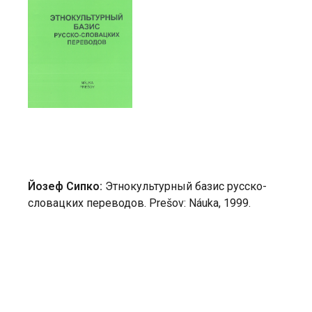
Йозеф Сипко:
Этнокультурный базис русско-
словацких переводов. Prešov: Náuka, 1999.