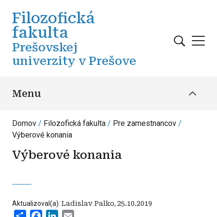
Skočiť na hlavný obsah
Filozofická
fakulta
Prešovskej
univerzity v Prešove
Menu
Domov
Filozofická fakulta
Pre zamestnancov
Výberové konania
Výberové konania
Aktualizoval(a):
Ladislav Palko
,
25.10.2019
Share
Facebook
LinkedIn
Email