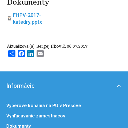
Dokumenty
FHPV-2017-
katedry.pptx
Aktualizoval(a):
Sergej Iľkovič
,
06.07.2017
Share
Facebook
LinkedIn
Email
Informácie
Výberové konania na PU v Prešove
Vyhľadávanie zamestnacov
Dokumenty