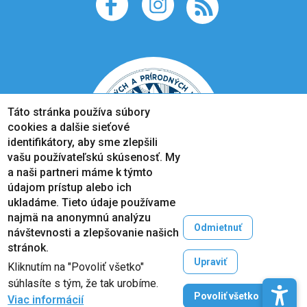
Táto stránka používa súbory
cookies a dalšie sieťové
identifikátory, aby sme zlepšili
vašu používateľskú skúsenosť. My
a naši partneri máme k týmto
údajom prístup alebo ich
ukladáme. Tieto údaje používame
najmä na anonymnú analýzu
Odmietnuť
návštevnosti a zlepšovanie našich
Copyright © 2005-2026
stránok.
Prešovská univerzita v Prešove
Upraviť
Kliknutím na "Povoliť všetko"
Created by
ActivIT
súhlasíte s tým, že tak urobíme.
Zruši
Povoliť všetko
Viac informácií