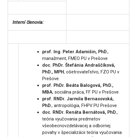
Interní členovia:
prof. Ing. Peter Adamišin, PhD.
,
manažment, FMEO PU v Prešove
doc. PhDr. Štefánia Andraščíková,
PhD., MPH
, ošetrovateľstvo, FZO PU v
Prešove
prof. PhDr. Beáta Balogová, PhD.,
MBA
, sociálna práca, FF PU v Prešove
prof. RNDr. Jarmila Bernasovská,
PhD.
, antropológia, FHPV PU Prešove
doc. RNDr. Renáta Bernátová, PhD.
,
teória vyučovania predmetov
všeobecnovzdelávacej a odbornej
povahy v špecializácii teória vyučovania