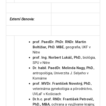
Externí členovia:
prof. PaedDr. PhDr. RNDr. Martin
Boltižiar, PhD. MBE
, geografia, UKF v
Nitre
prof. Ing. Norbert Lukáč, PhD.
, biológia,
SPU v Nitre
Dr. habil. PaedDr. Melinda Nagy, PhD.
,
antropológia, Univerzita J. Selyeho v
Komárne
prof. MVDr. František Novotný, PhD.
,
veterinárna gynekológia a pôrodníctvo,
UVLaF v Košiciach
Dr.h.c. prof. RNDr. František Petrovič,
PhD., MBA
, ochrana a využívanie krajiny,