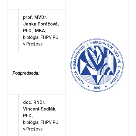
prof. MVDr.
Janka Poráčová,
PhD., MBA
,
biológia, FHPV PU
v Prešove
Podpredseda:
doc. RNDr.
Vincent Sedlák,
PhD.
,
biológia, FHPV PU
v Prešove