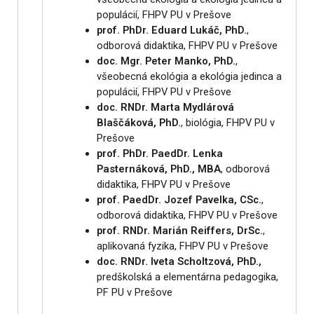
populácií, FHPV PU v Prešove
prof. PhDr. Eduard Lukáč, PhD.
,
odborová didaktika, FHPV PU v Prešove
doc. Mgr. Peter Manko, PhD.
,
všeobecná ekológia a ekológia jedinca a
populácií, FHPV PU v Prešove
doc. RNDr. Marta Mydlárová
Blaščáková, PhD.
, biológia, FHPV PU v
Prešove
prof. PhDr. PaedDr. Lenka
Pasternáková, PhD., MBA
, odborová
didaktika, FHPV PU v Prešove
prof. PaedDr. Jozef Pavelka, CSc.
,
odborová didaktika, FHPV PU v Prešove
prof. RNDr. Marián Reiffers, DrSc.
,
aplikovaná fyzika, FHPV PU v Prešove
doc. RNDr. Iveta Scholtzová, PhD.,
predškolská a elementárna pedagogika,
PF PU v Prešove