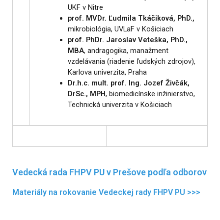
UKF v Nitre
prof. MVDr. Ľudmila Tkáčiková, PhD.,
mikrobiológia, UVLaF v Košiciach
prof. PhDr. Jaroslav Veteška, PhD.,
MBA
, andragogika, manažment
vzdelávania (riadenie ľudských zdrojov),
Karlova univerzita, Praha
Dr.h.c. mult. prof. Ing. Jozef Živčák,
DrSc., MPH
, biomedicínske inžinierstvo,
Technická univerzita v Košiciach
Vedecká rada FHPV PU v Prešove podľa odborov
Materiály na rokovanie Vedeckej rady FHPV PU >>>