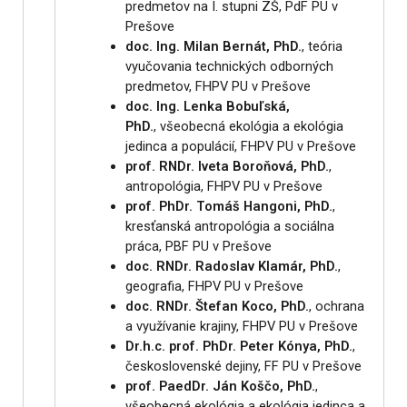
predmetov na I. stupni ZŠ, PdF PU v
Prešove
doc. Ing. Milan Bernát, PhD.
, teória
vyučovania technických odborných
predmetov, FHPV PU v Prešove
doc. Ing. Lenka Bobuľská,
PhD.
, všeobecná ekológia a ekológia
jedinca a populácií, FHPV PU v Prešove
prof. RNDr. Iveta Boroňová, PhD.
,
antropológia, FHPV PU v Prešove
prof. PhDr. Tomáš Hangoni, PhD.
,
kresťanská antropológia a sociálna
práca, PBF PU v Prešove
doc. RNDr. Radoslav Klamár, PhD.
,
geografia, FHPV PU v Prešove
doc. RNDr. Štefan Koco, PhD.
, ochrana
a využívanie krajiny, FHPV PU v Prešove
Dr.h.c. prof. PhDr. Peter Kónya, PhD.
,
československé dejiny, FF PU v Prešove
prof. PaedDr. Ján Koščo, PhD.
,
všeobecná ekológia a ekológia jedinca a