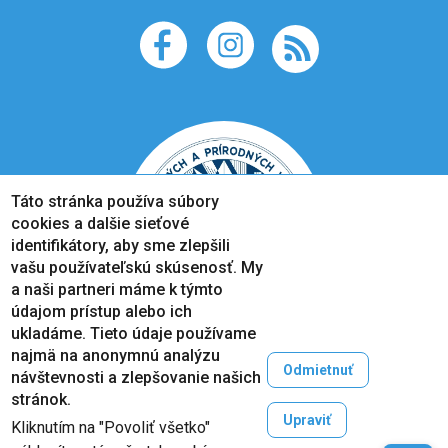
Táto stránka používa súbory
cookies a dalšie sieťové
identifikátory, aby sme zlepšili
vašu používateľskú skúsenosť. My
a naši partneri máme k týmto
údajom prístup alebo ich
ukladáme. Tieto údaje používame
najmä na anonymnú analýzu
Odmietnuť
návštevnosti a zlepšovanie našich
Copyright © 2005-2026
stránok.
Prešovská univerzita v Prešove
Upraviť
Kliknutím na "Povoliť všetko"
Created by
ActivIT