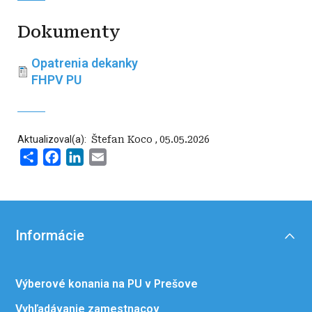
Dokumenty
Opatrenia dekanky
FHPV PU
Aktualizoval(a):
‍ Štefan Koco
,
05.05.2026
Share
Facebook
LinkedIn
Email
Informácie
Výberové konania na PU v Prešove
Vyhľadávanie zamestnacov