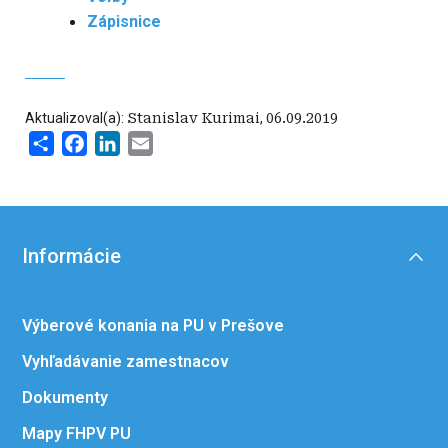
Zápisnice
Aktualizoval(a):
Stanislav Kurimai
,
06.09.2019
Share
Facebook
LinkedIn
Email
Informácie
Výberové konania na PU v Prešove
Vyhľadávanie zamestnacov
Dokumenty
Mapy FHPV PU