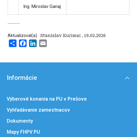
Ing. Miroslav Ganaj
Aktualizoval(a):
‍ Stanislav Kurimai
,
19.02.2026
Share
Facebook
LinkedIn
Email
Informácie
Výberové konania na PU v Prešove
Vyhľadávanie zamestnacov
Dokumenty
Mapy FHPV PU