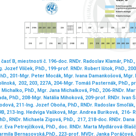
 časť B, miestnosti č. 196-doc. RNDr. Radoslav Klamár, PhD.
ng. Jozef Vilček, PhD., 199-prof. RNDr. Robert Ištok, PhD., 2
hD., 201-Mgr. Peter Mocák, Mgr. Ivana Damankošová, Mgr. Ka
linská, 202, 203, 227A, 204-Mgr. Tomáš Pasternák, PhD., pr
 Michalko, PhD., Mgr. Jana Michalková, PhD., 206-RNDr. Mart
da, PhD., 208-Mgr. Natália Mihoková, 209-prof. RNDr. Ivan 
odová, 211-Ing. Jozef Oboňa, PhD., RNDr. Radoslav Smoľák,
9B, 213-Ing. Hedviga Vašková, Mgr. Andrea Buriková, 216- R
hD., RNDr. Michaela Zigová, PhD., 217, 218-doc. RNDr. Dana
r. Eva Petrejčíková, PhD., doc. RNDr. Marta Mydlárová-Blašč
armila Bernasovská,PhD., 223-prof. MVDr. Janka Poráčová, P