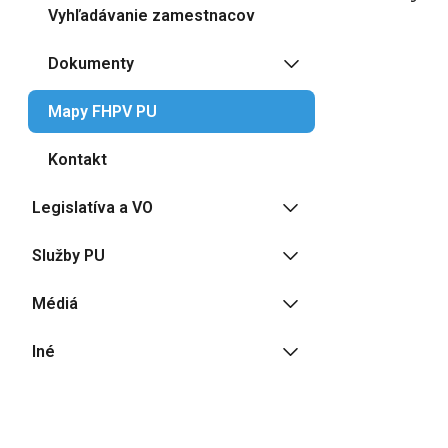
Vyhľadávanie zamestnacov
Dokumenty
Mapy FHPV PU
Kontakt
Legislatíva a VO
Služby PU
Médiá
Iné