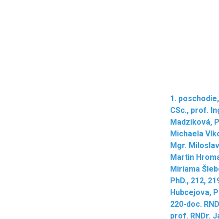
1. poschodie,
CSc., prof. I
Madziková, P
Michaela Vlko
Mgr. Miloslav
Martin Hroma
Miriama Šleb
PhD., 212, 21
Hubcejova, P
220-doc. RND
prof. RNDr. J