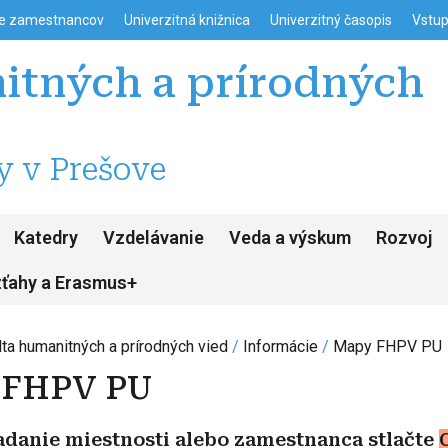
enu
Skočiť na hlavný obsah
ie zamestnancov
Univerzitná knižnica
Univerzitný časopis
Vstup
itných a prírodných
y v Prešove
Katedry
Vzdelávanie
Veda a výskum
Rozvoj
zťahy a Erasmus+
lta humanitných a prírodných vied
Informácie
Mapy FHPV PU
 FHPV PU
adanie miestnosti alebo zamestnanca stlačte