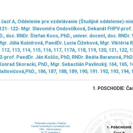
 časť A, Oddelenie pre vzdelávanie (Študijné oddelenie)-mie
 121- 122- Mgr. Slavomíra Ondovčíková, Dekanát FHPV-prof.
., doc. RNDr. Štefan Koco, PhD., univer. docent, doc. RNDr. 
r. Júlia Kušnírová, PaedDr. Lucia Čižeková, Mgr. Viktória 
, 112, 113, 114, 115, 116, 117, 117A, 118, 119, 120, 121, 122
2-prof. PaedDr. Ján Koščo, PhD, RNDr. Beáta Baranová, PhD., 
Konrad Skoracki, PhD., Mgr. Sebastián Pavlinský, 164, 165, 16
tlovičová,PhD., 186, 187, 188, 189, 190, 191. 192, 193, 194, 
1. POSCHODIE: Ča