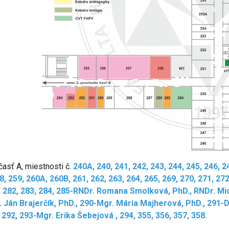
časť A, miestnosti č.
240A, 240, 241, 242, 243, 244, 245, 246, 2
8, 259, 260A, 260B, 261, 262, 263, 264, 265, 269, 270, 271, 27
, 282, 283, 284, 285-RNDr. Romana Smolková, PhD., RNDr. Mi
 Ján Brajerčík, PhD., 290-Mgr. Mária Majherová, PhD., 291-
 292, 293-Mgr. Erika Šebejová , 294, 355, 356, 357, 358.