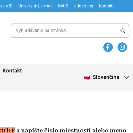
y do IS
Univerzitný e-mail
MAIS
e-learning
Kontakt
Kontakt
Slovenčina
Ctrl+F
a napíšte číslo miestnosti alebo meno