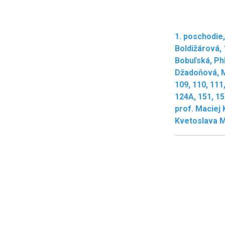
1. poschodie,
Boldižárová,
Bobuľská, PhD
Džadoňová, Mg
109, 110, 111
124A, 151, 15
prof. Maciej 
Kvetoslava Ma