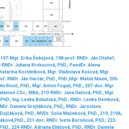
, 197-Mgr. Erika Šebejová, 198-prof. RNDr. Ján Oťaheľ,
00-RNDr. Juliana Krokusová, PhD., PaedDr. Alena
tarína Kostilníková, Mgr. Vladislava Košová, Mgr.
of. RNDr. Ján Harčár, PhD., PhD.,Mgr. Matúš Maxin, 205-
in Rosič, PhD., Mgr. Anton Fogaš, PhD., 207-doc. Mgr.
Šalamon CSc., MBA, 210-RNDr. Jana Gaľová, PhD., Mgr.
 PhD., Ing. Lenka Bobuľská, PhD., RNDr. Lenka Demková,
NDr. Daniela Grejtákova, PhD,, RNDr. Jaroslava
 Dojčáková, PhD., MVDr. Soňa Mačeková, PhD., 219, 219A,
áková,PhD., 221-doc. RNDr. Iveta Boroňová, PhD., 222-
hD., 224-RNDr. Adriana Eliášová, PhD., RNDr. Daniela