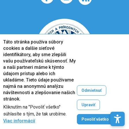
Táto stránka používa súbory
cookies a dalšie sieťové
identifikátory, aby sme zlepšili
vašu používateľskú skúsenosť. My
a naši partneri máme k týmto
údajom prístup alebo ich
ukladáme. Tieto údaje používame
najmä na anonymnú analýzu
Odmietnuť
návštevnosti a zlepšovanie našich
Copyright © 2005-2026
stránok.
Prešovská univerzita v Prešove
Upraviť
Kliknutím na "Povoliť všetko"
Created by
ActivIT
súhlasíte s tým, že tak urobíme.
Zruši
Povoliť všetko
Viac informácií