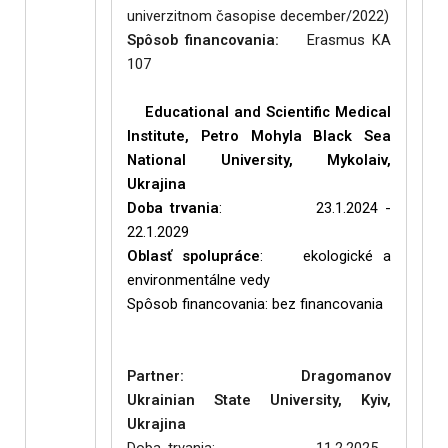
univerzitnom časopise december/2022)
Spôsob financovania:
Erasmus KA
107
rtner:
Educational and Scientific Medical
Institute, Petro Mohyla Black Sea
National University, Mykolaiv,
Ukrajina
Doba trvania
: 23.1.2024 -
22.1.2029
Oblasť spolupráce
: ekologické a
environmentálne vedy
Spôsob financovania:
bez financovania
izované výstupy
:
Partner:
Dragomanov
Ukrainian State University, Kyiv,
Ukrajina