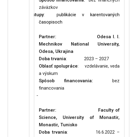
Spôsob financovania:
bez finančných
záväzkov
ealizované výstupy
: p
ublikácie v karentovaných
časopisoch
Partner:
Odesa I. I.
Mechnikov National University,
Odesa, Ukrajina
Doba trvania
: 2023 – 2027
Oblasť spolupráce
: vzdelávanie, veda
a výskum
Spôsob financovania:
bez
financovania
izované výstupy
: -
Partner:
Faculty of
Science, University of Monastir,
Monastir, Tunisko
Doba trvania
: 16.6.2022 –