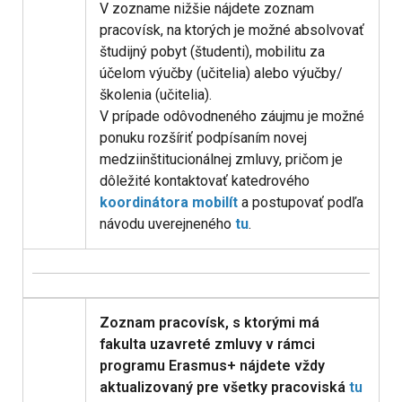
V zozname nižšie nájdete zoznam
pracovísk, na ktorých je možné absolvovať
študijný pobyt (študenti), mobilitu za
účelom výučby (učitelia) alebo výučby/
školenia (učitelia).
V prípade odôvodneného záujmu je možné
ponuku rozšíriť podpísaním novej
medziinštitucionálnej zmluvy, pričom je
dôležité kontaktovať katedrového
koordinátora mobilít
a postupovať podľa
návodu uverejneného
tu
.
Zoznam pracovísk, s ktorými má
fakulta uzavreté zmluvy v rámci
programu Erasmus+ nájdete vždy
aktualizovaný pre všetky pracoviská
tu