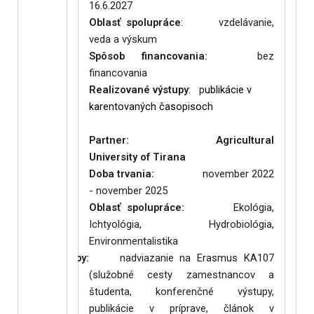
16.6.2027
Oblasť spolupráce
: vzdelávanie,
veda a výskum
Spôsob financovania:
bez
financovania
Realizované výstupy
: p
ublikácie v
karentovaných časopisoch
Partner: Agricultural
University of Tirana
Doba trvania:
november 2022
- november 2025
Oblasť spolupráce:
Ekológia,
Ichtyológia, Hydrobiológia,
Environmentalistika
alizované výstupy:
nadviazanie na Erasmus KA107
(služobné cesty zamestnancov a
študenta, konferenčné výstupy,
publikácie v príprave, článok v