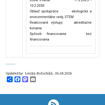
Doba trvania: 11.2.2025 -
10.2.2030
Oblasť spolupráce: ekologické a
environmentálne vedy, STEM
Realizované výstupy: akreditačne
konania
Spôsob financovania: bez
financovania
Updated by:
‍ Lenka Bobuľská
,
06.08.2026
Share
Facebook
Mastodon
Email