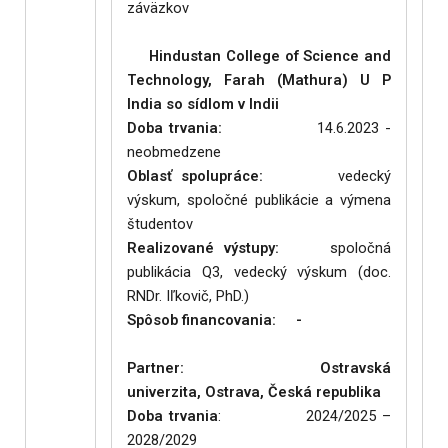
záväzkov
rtner: Hindustan College of Science and
Technology, Farah (Mathura) U P
India so sídlom v Indii
Doba trvania:
14.6.2023 -
neobmedzene
Oblasť spolupráce:
vedecký
výskum, spoločné publikácie a výmena
študentov
Realizované výstupy:
spoločná
publikácia Q3, vedecký výskum (doc.
RNDr. Iľkovič, PhD.)
Spôsob financovania: -
Partner:
Ostravská
univerzita, Ostrava, Česká republika
Doba trvania
: 2024/2025 –
2028/2029