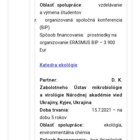
Oblasť spolupráce
: vzdelávanie
a výmena študentov
izované výstupy
: organizovaná spoločná konferencia
(BIP)
Spôsob financovania
: prostriedky na
organizovanie ERASMUS BIP – 3 900
Eur
Katedra ekológie
Partner: D. K.
Zabolotneho Ústav mikrobiológie
a virológie Národnej akadémie vied
Ukrajiny, Kyjev, Ukrajina
Doba trvania:
15.7.2021 – na
dobu 5 rokov
Oblasť spolupráce:
ekológia,
environmentálna chémia