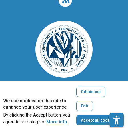
Odmietnuť
Copyright © 2005-2026
We use cookies on this site to
University of Prešov in Prešov
Edit
enhance your user experience
Created by
ActivIT
By clicking the Accept button, you
W
Accept all cookies
agree to us doing so.
More info