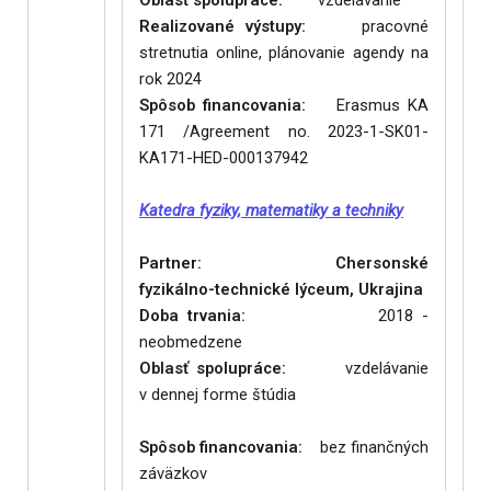
Oblasť spolupráce:
vzdelávanie
Realizované výstupy:
pracovné
stretnutia online, plánovanie agendy na
rok 2024
Spôsob financovania:
Erasmus KA
171 /Agreement no. 2023-1-SK01-
KA171-HED-000137942
Katedra fyziky, matematiky a techniky
Partner: Chersonské
fyzikálno-technické lýceum, Ukrajina
Doba trvania:
2018 -
neobmedzene
Oblasť spolupráce:
vzdelávanie
v dennej forme štúdia
Spôsob financovania:
bez finančných
záväzkov