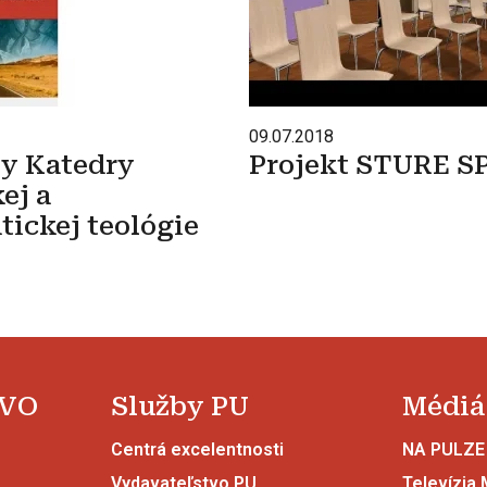
09.07.2018
ty Katedry
Projekt STURE S
ej a
tickej teológie
 VO
Služby PU
Médiá
Centrá excelentnosti
NA PULZE
Vydavateľstvo PU
Televízia