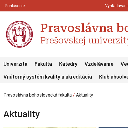
Top m
Používateľské menu
Prihlásenie
Vyhľadávan
Pravoslávna b
Prešovskej univerzit
Univerzita
Fakulta
Katedry
Vzdelávanie
Ve
Vnútorný systém kvality a akreditácia
Klub absolv
Pravoslávna bohoslovecká fakulta
Aktuality
Aktuality