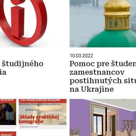
10.03.2022
študijného
Pomoc pre študen
ia
zamestnancov
postihnutých sit
na Ukrajine