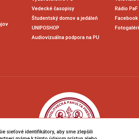
Vedecké časopisy
Rádio PaF
Študentský domov a jedáleň
Facebook
ajov
UNIPOSHOP
Fotogalér
Audiovizuálna podpora na PU
e sieťové identifikátory, aby sme zlepšili
artneri máme k týmto údajom prístup alebo