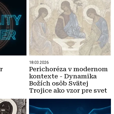
18.03.2026
r
Perichoréza v modernom
kontexte - Dynamika
Božích osôb Svätej
Trojice ako vzor pre svet