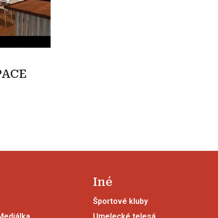
PACE
Iné
Športové kluby
 Mediálka
Umelecké telesá