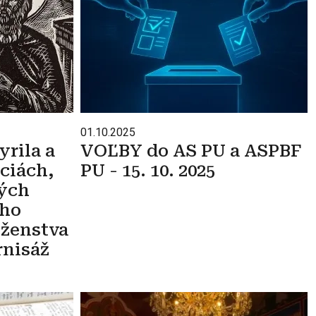
01.10.2025
yrila a
VOĽBY do AS PU a ASPBF
ciách,
PU - 15. 10. 2025
vých
eho
oženstva
rnisáž