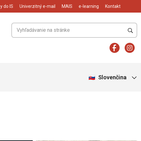
y do IS
Univerzitný e-mail
MAIS
e-learning
Kontakt
Slovenčina