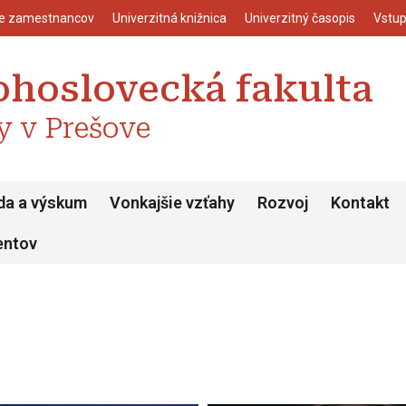
enu
Skočiť na hlavný obsah
ie zamestnancov
Univerzitná knižnica
Univerzitný časopis
Vstup
ohoslovecká fakulta
y v Prešove
da a výskum
Vonkajšie vzťahy
Rozvoj
Kontakt
entov