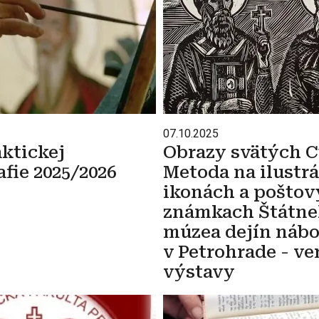
07.10.2025
ktickej
Obrazy svätých C
fie 2025/2026
Metoda na ilustrá
ikonách a pošto
známkach Štátn
múzea dejín náb
v Petrohrade - ve
výstavy