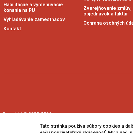
Habilitačné a vymenúvacie
Zverejňovanie zmlúv,
konania na PU
objednávok a faktúr
Vyhľadávanie zamestnacov
Ochrana osobných úd
Kontakt
Copyright © 2005-2026
Prešovská univerzita v Prešove
|
Created by
ActivIT
Táto stránka používa súbory cookies a dalši
vašu používateľskú skúsenosť. My a naši p