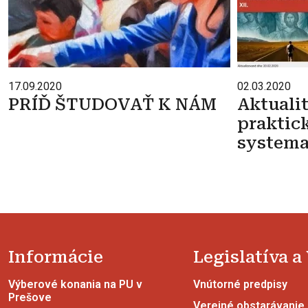
17.09.2020
02.03.2020
PRÍĎ ŠTUDOVAŤ K NÁM
Aktuali
praktick
systema
Informácie
Legislatíva a
Výberové konania na PU v
Vnútorné predpisy
Prešove
Verejné obstarávanie