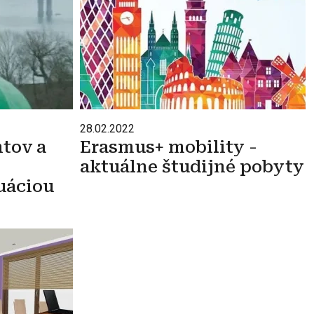
28.02.2022
tov a
Erasmus+ mobility -
aktuálne študijné pobyty
uáciou