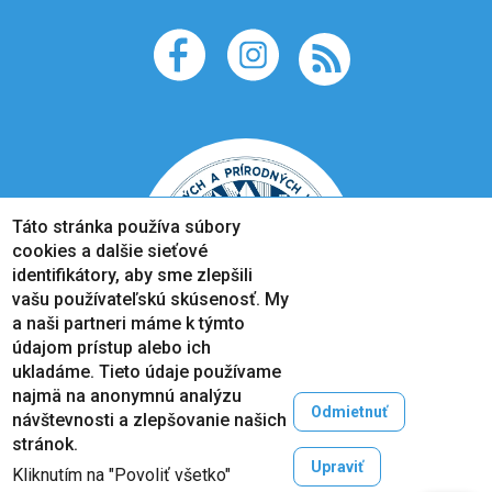
Táto stránka používa súbory
cookies a dalšie sieťové
identifikátory, aby sme zlepšili
vašu používateľskú skúsenosť. My
a naši partneri máme k týmto
údajom prístup alebo ich
ukladáme. Tieto údaje používame
najmä na anonymnú analýzu
Odmietnuť
návštevnosti a zlepšovanie našich
Copyright © 2005-2026
stránok.
Prešovská univerzita v Prešove
Upraviť
Kliknutím na "Povoliť všetko"
Created by
ActivIT