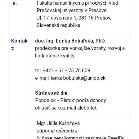
a:
Fakulta humanitných a prírodných vied
Prešovskej univerzity v Prešove
Ul. 17. novembra 1, 081 16 Prešov,
Slovenská republika
Kontak
doc. Ing. Lenka Bobuľská, PhD.
t:
prodekanka pre vonkajšie vzťahy, rozvoj a
hodnotenie kvality
tel. +421 - 51 - 75 70 608
e-mail: lenka.bobulska@unipo.sk
Stránkové dni:
Pondelok - Piatok: podľa dohody
ohlásiť sa cez mail alebo tel.
Mgr. Júlia Kušnírová
odborná referentka
(v čase neprítomnosti zastupuje PaedDr.