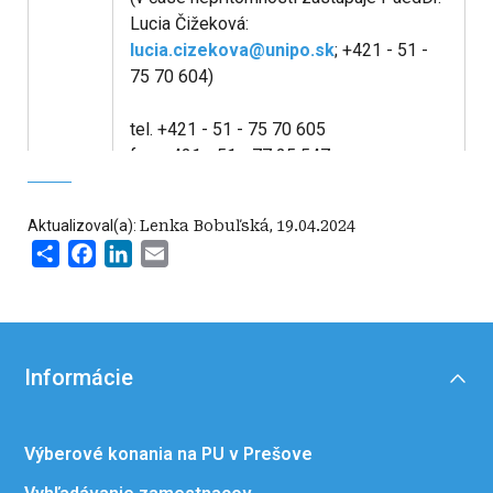
Lucia Čižeková:
lucia.cizekova@unipo.sk
; +421 - 51 -
75 70 604)
tel. +421 - 51 - 75 70 605
fax: +421 - 51 - 77 25 547
e-mail:
julia.kusnirova@unipo.sk
Aktualizoval(a):
Lenka Bobuľská
,
19.04.2024
Stránkové dni:
Share
Facebook
LinkedIn
Email
Utorok: 9.00-11.00 13.00-15.00
Štvrtok: 9.00-11.00 13.00-15.00
Informácie
Výberové konania na PU v Prešove