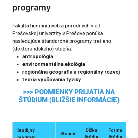
programy
Fakulta humanitných a prírodných vied
Prešovskej univerzity v Prešove ponúka
nasledujúce štandardné programy tretieho
(doktorandského) stupňa:
antropológia
environmentálna ekológia
regionálna geografia a regionálny rozvoj
teória vyučovania fyziky
>>> PODMIENKY PRIJATIA NA
ŠTÚDIUM (BLIŽŠIE INFORMÁCIE)
Študijný
Dĺžka
Forma
Stupeň
Šk
štúdia
štúdia
program