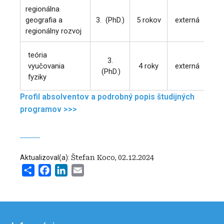
regionálna
geografia a
3. (PhD.)
5 rok
ov
externá
9
regionálny rozvoj
teória
3.
vyučovania
4 rok
y
externá
9
(PhD.)
fyziky
Profil absolventov a podrobný popis študijných
programov >>>
Aktualizoval(a):
Štefan Koco
,
02.12.2024
Share
Facebook
LinkedIn
Email