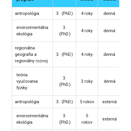
antropológia
3. (PhD.)
4 roky
denná
environmentálna
3.
4 roky
denná
ekológia
(PhD.)
regionálna
geografia a
3. (PhD.)
4 roky
denná
regionálny rozvoj
teória
3.
vyučovania
3 roky
denná
(PhD.)
fyziky
antropológia
3. (PhD.)
5 rokov
externá
9
environmentálna
3.
5
externá
9
ekológia
(PhD.)
rok
ov