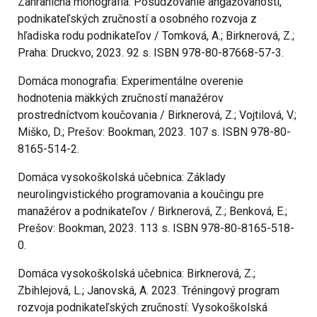
Zahraničná monografia: Posudzovanie angažovanosti,
podnikateľských zručností a osobného rozvoja z
hľadiska rodu podnikateľov / Tomková, A.; Birknerová, Z.;
Praha: Druckvo, 2023. 92 s. ISBN 978-80-87668-57-3.
Domáca monografia: Experimentálne overenie
hodnotenia mäkkých zručností manažérov
prostredníctvom koučovania / Birknerová, Z.; Vojtilová, V.;
Miško, D.; Prešov: Bookman, 2023. 107 s. ISBN 978-80-
8165-514-2.
Domáca vysokoškolská učebnica: Základy
neurolingvistického programovania a koučingu pre
manažérov a podnikateľov / Birknerová, Z.; Benková, E.;
Prešov: Bookman, 2023. 113 s. ISBN 978-80-8165-518-
0.
Domáca vysokoškolská učebnica: Birknerová, Z.;
Zbihlejová, L.; Janovská, A. 2023. Tréningový program
rozvoja podnikateľských zručností: Vysokoškolská