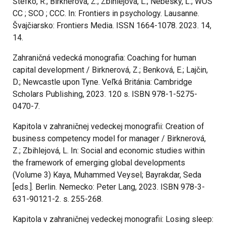
Štefko, R.; Birknerová, Z.; Zbihlejová, L.; Nebeský, Ľ.; WOS
CC ; SCO ; CCC. In: Frontiers in psychology. Lausanne.
Švajčiarsko: Frontiers Media. ISSN 1664-1078. 2023. 14,
14.
Zahraničná vedecká monografia: Coaching for human
capital development / Birknerová, Z.; Benková, E.; Lajčin,
D.; Newcastle upon Tyne. Veľká Británia: Cambridge
Scholars Publishing, 2023. 120 s. ISBN 978-1-5275-
0470-7.
Kapitola v zahraničnej vedeckej monografii: Creation of
business competency model for manager / Birknerová,
Z.; Zbihlejová, L. In: Social and economic studies within
the framework of emerging global developments
(Volume 3) Kaya, Muhammed Veysel; Bayrakdar, Seda
[eds.]. Berlin. Nemecko: Peter Lang, 2023. ISBN 978-3-
631-90121-2. s. 255-268.
Kapitola v zahraničnej vedeckej monografii: Losing sleep: