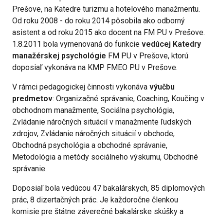
Prešove, na Katedre turizmu a hotelového manažmentu.
Od roku 2008 - do roku 2014 pôsobila ako odborný
asistent a od roku 2015 ako docent na FM PU v Prešove.
1.8.2011 bola vymenovaná do funkcie
vedúcej Katedry
manažérskej psychológie
FM PU v Prešove, ktorú
doposiaľ vykonáva na KMP FMEO PU v Prešove.
V rámci pedagogickej činnosti vykonáva
výučbu
predmetov
: Organizačné správanie, Coaching, Koučing v
obchodnom manažmente, Sociálna psychológia,
Zvládanie náročných situácií v manažmente ľudských
zdrojov, Zvládanie náročných situácií v obchode,
Obchodná psychológia a obchodné správanie,
Metodológia a metódy sociálneho výskumu, Obchodné
správanie.
Doposiaľ bola vedúcou 47 bakalárskych, 85 diplomových
prác, 8 dizertačných prác. Je každoročne členkou
komisie pre štátne záverečné bakalárske skúšky a