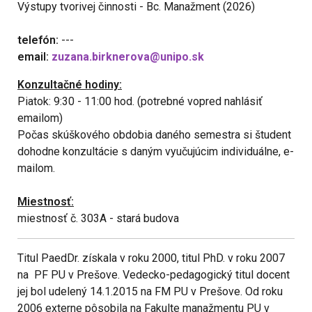
Výstupy tvorivej činnosti - Bc. Manažment (2026)
telefón:
---
email:
zuzana.birknerova@unipo.sk
Konzultačné hodiny:
Piatok: 9:30 - 11:00 hod. (potrebné vopred nahlásiť
emailom)
Počas skúškového obdobia daného semestra si študent
dohodne konzultácie s daným vyučujúcim individuálne, e-
mailom.
Miestnosť:
miestnosť č. 303A - stará budova
Titul PaedDr. získala v roku 2000, titul PhD. v roku 2007
na PF PU v Prešove. Vedecko-pedagogický titul docent
jej bol udelený 14.1.2015 na FM PU v Prešove. Od roku
2006 externe pôsobila na Fakulte manažmentu PU v