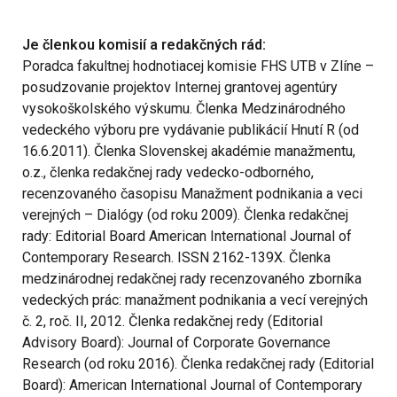
Je členkou komisií a redakčných rád:
Poradca fakultnej hodnotiacej komisie FHS UTB v Zlíne –
posudzovanie projektov Internej grantovej agentúry
vysokoškolského výskumu. Členka Medzinárodného
vedeckého výboru pre vydávanie publikácií Hnutí R (od
16.6.2011). Členka Slovenskej akadémie manažmentu,
o.z., členka redakčnej rady vedecko-odborného,
recenzovaného časopisu Manažment podnikania a veci
verejných – Dialógy (od roku 2009). Členka redakčnej
rady: Editorial Board American International Journal of
Contemporary Research. ISSN 2162-139X. Členka
medzinárodnej redakčnej rady recenzovaného zborníka
vedeckých prác: manažment podnikania a vecí verejných
č. 2, roč. II, 2012. Členka redakčnej redy (Editorial
Advisory Board): Journal of Corporate Governance
Research (od roku 2016). Členka redakčnej rady (Editorial
Board): American International Journal of Contemporary