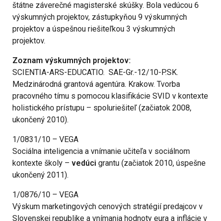
štátne záverečné magisterské skúšky. Bola vedúcou 6
výskumných projektov, zástupkyňou 9 výskumných
projektov a úspešnou riešiteľkou 3 výskumných
projektov.
Zoznam výskumných projektov:
SCIENTIA-ARS-EDUCATIO. SAE-Gr.-12/10-P.SK.
Medzinárodná grantová agentúra. Krakow. Tvorba
pracovného tímu s pomocou klasifikácie SVID v kontexte
holistického prístupu – spoluriešiteľ (začiatok 2008,
ukončený 2010).
1/0831/10 – VEGA
Sociálna inteligencia a vnímanie učiteľa v sociálnom
kontexte školy –
vedúci
grantu (začiatok 2010, úspešne
ukončený 2011).
1/0876/10 – VEGA
Výskum marketingových cenových stratégií predajcov v
Slovenskej republike a vnímania hodnoty eura a inflácie v