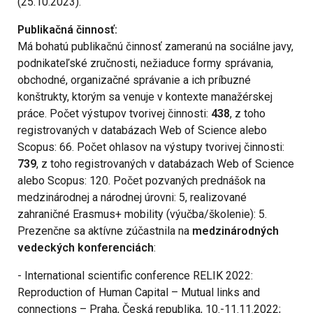
(25.10.2023).
Publikačná činnosť:
Má bohatú publikačnú činnosť zameranú na sociálne javy,
podnikateľské zručnosti, nežiaduce formy správania,
obchodné, organizačné správanie a ich príbuzné
konštrukty, ktorým sa venuje v kontexte manažérskej
práce. Počet výstupov tvorivej činnosti:
438
, z toho
registrovaných v databázach Web of Science alebo
Scopus: 66. Počet ohlasov na výstupy tvorivej činnosti:
739
, z toho registrovaných v databázach Web of Science
alebo Scopus: 120. Počet pozvaných prednášok na
medzinárodnej a národnej úrovni: 5, realizované
zahraničné Erasmus+ mobility (výučba/školenie): 5.
Prezenčne sa aktívne zúčastnila na
medzinárodných
vedeckých konferenciách
:
- International scientific conference RELIK 2022:
Reproduction of Human Capital – Mutual links and
connections – Praha, Česká republika, 10.-11.11.2022;