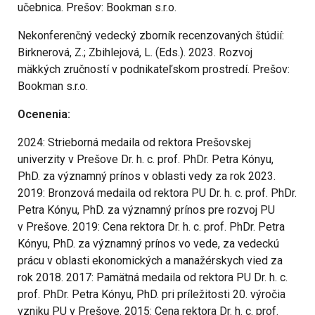
učebnica. Prešov: Bookman s.r.o.
Nekonferenčný vedecký zborník recenzovaných štúdií:
Birknerová, Z.; Zbihlejová, L. (Eds.). 2023. Rozvoj
mäkkých zručností v podnikateľskom prostredí. Prešov:
Bookman s.r.o.
Ocenenia:
2024: Strieborná medaila od rektora Prešovskej
univerzity v Prešove Dr. h. c. prof. PhDr. Petra Kónyu,
PhD. za významný prínos v oblasti vedy za rok 2023.
2019: Bronzová medaila od rektora PU Dr. h. c. prof. PhDr.
Petra Kónyu, PhD. za významný prínos pre rozvoj PU
v Prešove. 2019: Cena rektora Dr. h. c. prof. PhDr. Petra
Kónyu, PhD. za významný prínos vo vede, za vedeckú
prácu v oblasti ekonomických a manažérskych vied za
rok 2018. 2017: Pamätná medaila od rektora PU Dr. h. c.
prof. PhDr. Petra Kónyu, PhD. pri príležitosti 20. výročia
vzniku PU v Prešove. 2015: Cena rektora Dr. h. c. prof.