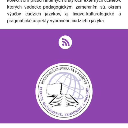
kolektívom piatich interných a štyroch externých učiteľov,
ktorých vedecko-pedagogickým zameraním sú, okrem
výučby cudzích jazykov, aj lingvo-kulturologické a
pragmatické aspekty vybraného cudzieho jazyka.