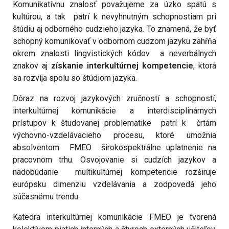
Komunikatívnu znalosť považujeme za úzko spätú s
kultúrou, a tak patrí k nevyhnutným schopnostiam pri
štúdiu aj odborného cudzieho jazyka. To znamená, že byť
schopný komunikovať v odbornom cudzom jazyku zahŕňa
okrem znalosti lingvistických kódov a neverbálnych
znakov aj
získanie interkultúrnej kompetencie
, ktorá
sa rozvíja spolu so štúdiom jazyka.
Dôraz na rozvoj jazykových zručností a schopností,
interkultúrnej komunikácie a interdisciplinárnych
prístupov k študovanej problematike patrí k črtám
výchovno-vzdelávacieho procesu, ktoré umožnia
absolventom FMEO širokospektrálne uplatnenie na
pracovnom trhu. Osvojovanie si cudzích jazykov a
nadobúdanie multikultúrnej kompetencie rozširuje
európsku dimenziu vzdelávania a zodpovedá jeho
súčasnému trendu.
Katedra interkultúrnej komunikácie FMEO je tvorená