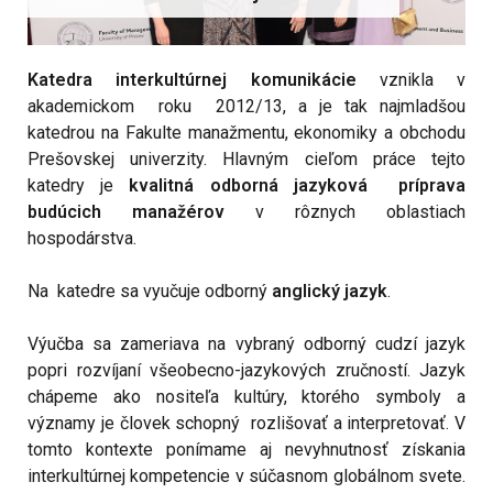
Katedra interkultúrnej komunikácie
vznikla v
akademickom roku 2012/13, a je tak najmladšou
katedrou na Fakulte manažmentu, ekonomiky a obchodu
Prešovskej univerzity. Hlavným cieľom práce tejto
katedry je
kvalitná odborná jazyková príprava
budúcich manažérov
v rôznych oblastiach
hospodárstva.
Na katedre sa vyučuje odborný
anglický jazyk
.
Výučba sa zameriava na vybraný odborný cudzí jazyk
popri rozvíjaní všeobecno-jazykových zručností. Jazyk
chápeme ako nositeľa kultúry, ktorého symboly a
významy je človek schopný rozlišovať a interpretovať. V
tomto kontexte ponímame aj nevyhnutnosť získania
interkultúrnej kompetencie v súčasnom globálnom svete.