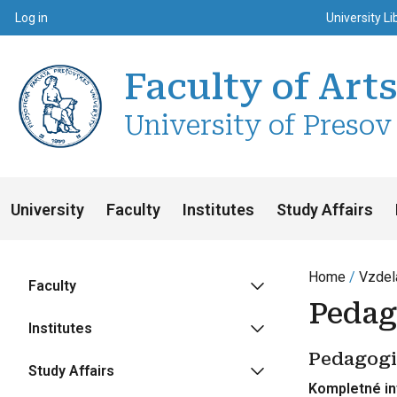
Top m
Používateľské menu
Log in
University Li
Faculty of Art
University of Presov
University
Faculty
Institutes
Study Affairs
Home
Vzdel
Faculty
Pedag
Institutes
Pedagogi
Study Affairs
Kompletné in