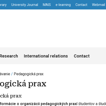
enu
Skip to main content
brary
University Journal
MAIS
e-learning
Contact
Webmail
s
Research
International relations
Contact
ávanie
Pedagogická prax
ogická prax
cká prax
formácie o organizácii pedagogických praxí
študentov a štud