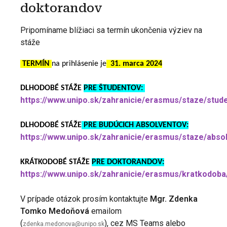
doktorandov
Pripomíname blížiaci sa termín ukončenia výziev na
stáže
TERMÍN
na prihlásenie
je
31. marca 2024
DLHODOBÉ STÁŽE
PRE ŠTUDENTOV:
https://www.unipo.sk/zahranicie/erasmus/staze/stude
DLHODOBÉ STÁŽE
PRE BUDÚCICH ABSOLVENTOV:
https://www.unipo.sk/zahranicie/erasmus/staze/absol
KRÁTKODOBÉ STÁŽE
PRE DOKTORANDOV:
https://www.unipo.sk/zahranicie/erasmus/kratkodoba
V prípade otázok prosím kontaktujte
Mgr. Zdenka
Tomko Medoňová
emailom
(
), cez MS Teams alebo
zdenka.medonova@unipo.sk