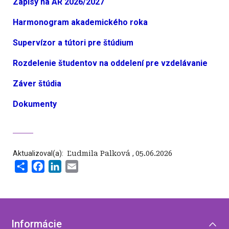
Zápisy na AR 2026/2027
Harmonogram akademického roka
Supervízor a tútori pre štúdium
Rozdelenie študentov na oddelení pre vzdelávanie
Záver štúdia
Dokumenty
Aktualizoval(a):
‍ Ľudmila Palková
,
05.06.2026
Share
Facebook
LinkedIn
Email
Informácie