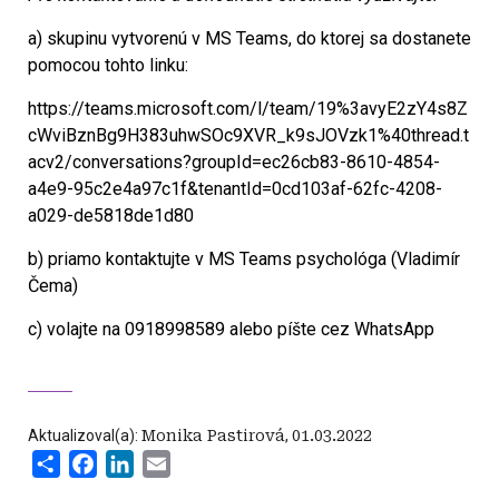
a) skupinu vytvorenú v MS Teams, do ktorej sa dostanete
pomocou tohto linku:
https://teams.microsoft.com/l/team/19%3avyE2zY4s8Z
cWviBznBg9H383uhwSOc9XVR_k9sJOVzk1%40thread.t
acv2/conversations?groupId=ec26cb83-8610-4854-
a4e9-95c2e4a97c1f&tenantId=0cd103af-62fc-4208-
a029-de5818de1d80
b) priamo kontaktujte v MS Teams psychológa (Vladimír
Čema)
c) volajte na 0918998589 alebo píšte cez WhatsApp
Aktualizoval(a):
Monika Pastirová
,
01.03.2022
Share
Facebook
LinkedIn
Email