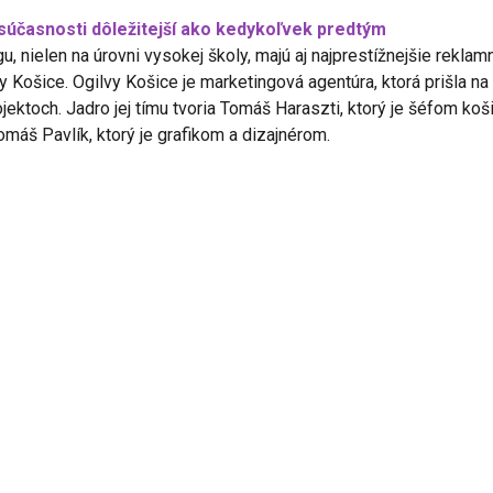
v súčasnosti dôležitejší ako kedykoľvek predtým
u, nielen na úrovni vysokej školy, majú aj najprestížnejšie rekl
 Košice. Ogilvy Košice je marketingová agentúra, ktorá prišla na 
ojektoch. Jadro jej tímu tvoria Tomáš Haraszti, ktorý je šéfom koš
áš Pavlík, ktorý je grafikom a dizajnérom.