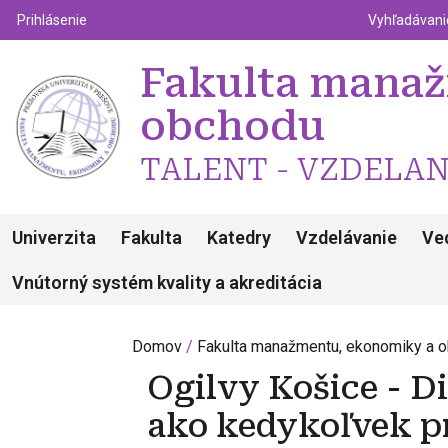
Top m
Používateľské menu
Prihlásenie
Vyhľadávan
Fakulta mana
obchodu
TALENT - VZDELAN
Univerzita
Fakulta
Katedry
Vzdelávanie
Ve
Vnútorný systém kvality a akreditácia
Domov
Fakulta manažmentu, ekonomiky a 
Ogilvy Košice - Di
ako kedykoľvek 