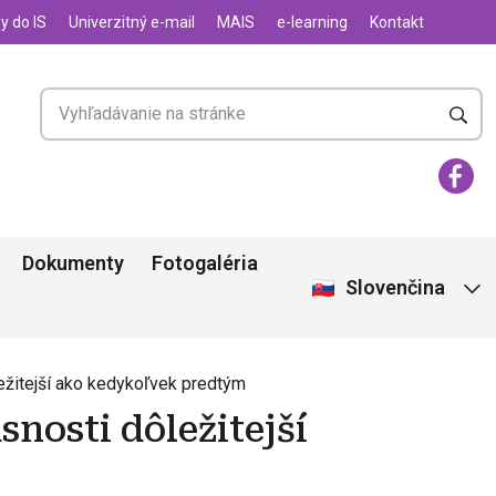
y do IS
Univerzitný e-mail
MAIS
e-learning
Kontakt
Dokumenty
Fotogaléria
Slovenčina
ležitejší ako kedykoľvek predtým
snosti dôležitejší