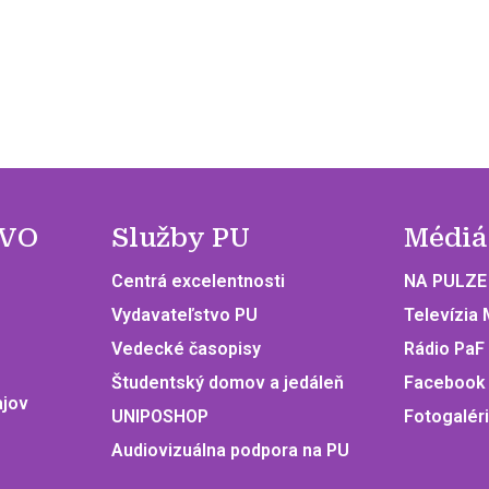
 VO
Služby PU
Médiá
Centrá excelentnosti
NA PULZE
Vydavateľstvo PU
Televízia
Vedecké časopisy
Rádio PaF
Študentský domov a jedáleň
Facebook
ajov
UNIPOSHOP
Fotogalér
Audiovizuálna podpora na PU