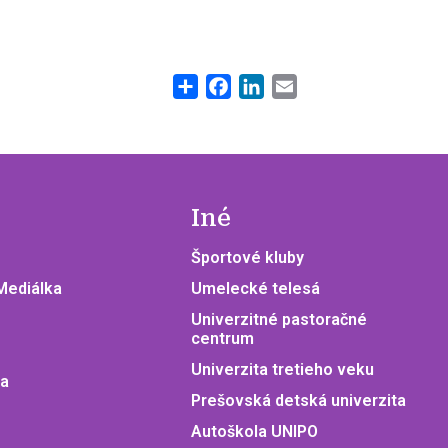
Share
Facebook
LinkedIn
Email
Iné
Športové kluby
 Mediálka
Umelecké telesá
Univerzitné pastoračné
centrum
Univerzita tretieho veku
ia
Prešovská detská univerzita
Autoškola UNIPO