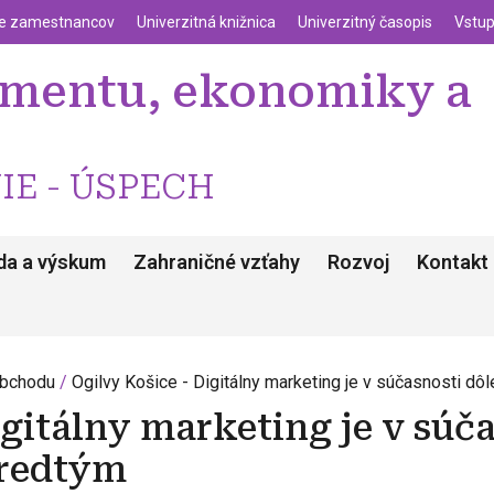
enu
Skočiť na hlavný obsah
ie zamestnancov
Univerzitná knižnica
Univerzitný časopis
Vstup
žmentu, ekonomiky a
IE - ÚSPECH
da a výskum
Zahraničné vzťahy
Rozvoj
Kontakt
obchodu
Ogilvy Košice - Digitálny marketing je v súčasnosti dô
gitálny marketing je v súča
predtým