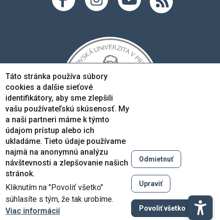
Táto stránka používa súbory
cookies a dalšie sieťové
identifikátory, aby sme zlepšili
vašu používateľskú skúsenosť. My
a naši partneri máme k týmto
údajom prístup alebo ich
ukladáme. Tieto údaje používame
najmä na anonymnú analýzu
Odmietnuť
návštevnosti a zlepšovanie našich
Copyright © 2005-2026
stránok.
Prešovská univerzita v Prešove
Upraviť
Kliknutím na "Povoliť všetko"
Created by
ActivIT
súhlasíte s tým, že tak urobíme.
Zruši
Povoliť všetko
Viac informácií