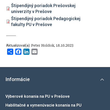
Štipendijný poriadok Prešovskej
univerzity v Prešove
Štipendijný poriadok Pedagogickej
fakulty PU v Prešove
Aktualizoval(a):
Peter Holdok
,
18.10.2023
Share
Facebook
LinkedIn
Email
Informácie
Výberové konania na PU v Prešove
Habilitačné a vymenúvacie konania na PU