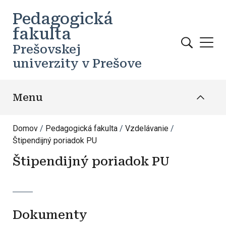
Skočiť na hlavný obsah
Pedagogická
fakulta
Prešovskej
univerzity v Prešove
Menu
Domov
Pedagogická fakulta
Vzdelávanie
Štipendijný poriadok PU
Štipendijný poriadok PU
Dokumenty