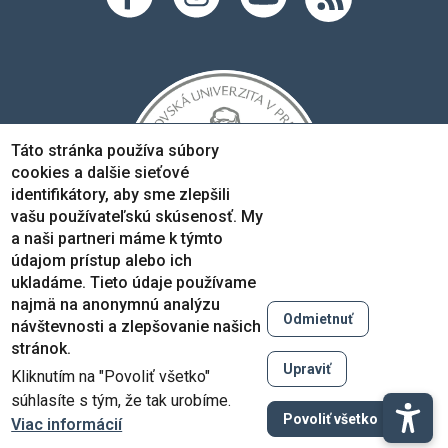
Táto stránka používa súbory
cookies a dalšie sieťové
identifikátory, aby sme zlepšili
vašu používateľskú skúsenosť. My
a naši partneri máme k týmto
údajom prístup alebo ich
ukladáme. Tieto údaje používame
najmä na anonymnú analýzu
Odmietnuť
návštevnosti a zlepšovanie našich
Copyright © 2005-2026
stránok.
Prešovská univerzita v Prešove
Upraviť
Kliknutím na "Povoliť všetko"
Created by
ActivIT
súhlasíte s tým, že tak urobíme.
Zruši
Povoliť všetko
Viac informácií