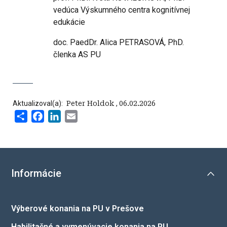
vedúca Výskumného centra kognitívnej
edukácie
doc. PaedDr. Alica PETRASOVÁ, PhD.
členka AS PU
Aktualizoval(a):
‍ Peter Holdok
,
06.02.2026
Share
Facebook
LinkedIn
Email
Informácie
Výberové konania na PU v Prešove
Habilitačné a vymenúvacie konania na PU