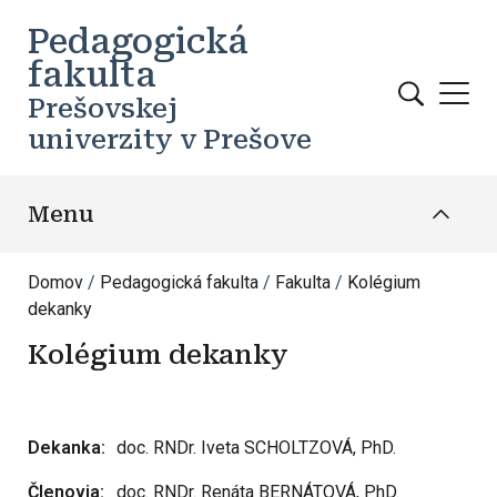
Skočiť na hlavný obsah
Pedagogická
fakulta
Prešovskej
univerzity v Prešove
Menu
Domov
Pedagogická fakulta
Fakulta
Kolégium
dekanky
Kolégium dekanky
Dekanka:
doc. RNDr. Iveta SCHOLTZOVÁ, PhD.
Členovia:
doc. RNDr. Renáta BERNÁTOVÁ, PhD.