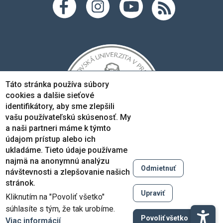
Táto stránka používa súbory
cookies a dalšie sieťové
identifikátory, aby sme zlepšili
vašu používateľskú skúsenosť. My
a naši partneri máme k týmto
údajom prístup alebo ich
ukladáme. Tieto údaje používame
najmä na anonymnú analýzu
Odmietnuť
návštevnosti a zlepšovanie našich
Copyright © 2005-2026
stránok.
Prešovská univerzita v Prešove
Upraviť
Kliknutím na "Povoliť všetko"
Created by
ActivIT
súhlasíte s tým, že tak urobíme.
Zruši
Povoliť všetko
Viac informácií