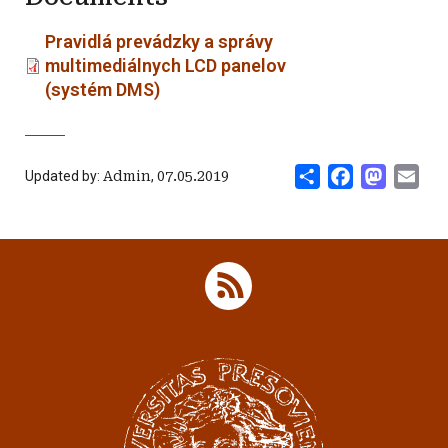
Pravidlá prevádzky a správy
multimediálnych LCD panelov
(systém DMS)
Share
Facebook
Mastod
Ema
Updated by:
Admin
,
07.05.2019