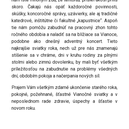
skoro. Čakajú nás opäť každoročné povinnosti,
skúšky, koncoročné správy, uzávierky, ale aj tradičné
katedrové, inštitútne či fakultné „kapustnice“. Aspoň
tie nám pomôžu zabudnúť na pracovný zhon tohto
ročného obdobia a naladiť sa na blížiace sa Vianoce,
podobne ako dnešný adventný koncert. Tieto
najkrajšie sviatky roka, nech už pre nás znamenajú
stíšenie sa v chráme, dni v kruhu rodiny za plnými
stolmi alebo zimnú dovolenku, by mali byť všetkým
príležitosťou na zabudnutie na problémy všedných
dní, obdobím pokoja a načerpania nových síl.
Prajem Vám všetkým zdarné ukončenie starého roka,
pokojné, požehnané, šťastné Vianočné sviatky a v
neposlednom rade zdravie, úspechy a šťastie v
novom roku.