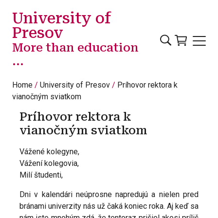
Skip to main content
University of
Presov
More than education
...
Home
University of Presov
Príhovor rektora k
vianočným sviatkom
Príhovor rektora k
vianočným sviatkom
Vážené kolegyne,
Vážení kolegovia,
Milí študenti,
Dni v kalendári neúprosne napredujú a nielen pred
bránami univerzity nás už čaká koniec roka. Aj keď sa
nám iste mnohým zdá, že tentoraz prišiel akosi príliš