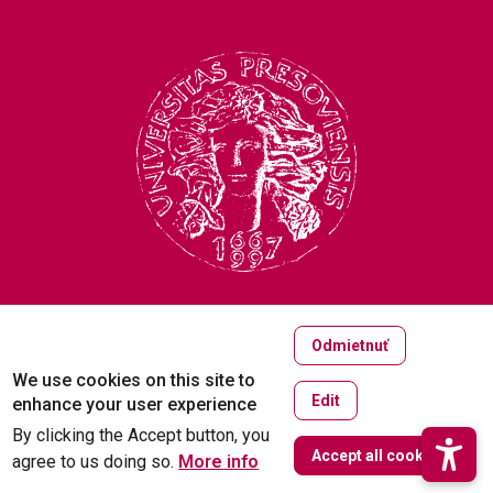
Copyright © 2005-2026
Odmietnuť
University of Prešov in Prešov
We use cookies on this site to
Created by
ActivIT
Edit
enhance your user experience
By clicking the Accept button, you
W
Accept all cookies
agree to us doing so.
More info