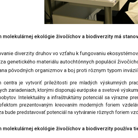
 molekulárnej ekológie živočíchov a biodiverzity má stano
ovanie diverzity druhov vo vzťahu k fungovaniu ekosystémov
ýza genetického materiálu autochtónnych populácií živočícho
ana pôvodných organizmov a boj proti rôznym typom invázií
 centra je vytvoriť príležitosti pre mladých výskumných pr
ych zariadeniach, ktorými disponujú európske a svetové výskumné
obytov. Intelektuálny a infraštruktúrny potenciál sa výrazne pr
efektom prezentovaným kreovaním moderných foriem vzdelávan
za bude predstavovať potenciál na vytváranie rôznych foriem vzd
 molekulárnej ekológie živočíchov a biodiverzity používa t