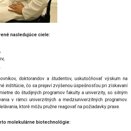
vené nasledujúce ciele:
,
v,
.
acovníkov, doktorandov a študentov, uskutočňovať výskum na
 inštitúcie, čo sa prejaví zvýšenou úspešnosťou pri získavaní
emietne do študijných programov fakulty a univerzity, so silným
ia v rámci univerzitných a medziuniverzitných programov.
elávania, ktoré môžu pružne reagovať na požiadavky praxe.
ieto molekulárne biotechnológie: