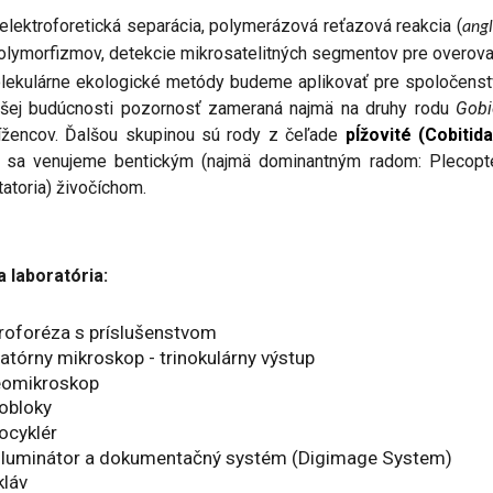
elektroforetická separácia, polymerázová reťazová reakcia (
angl
 polymorfizmov, detekcie mikrosatelitných segmentov pre overov
lekulárne ekologické metódy budeme aplikovať pre spoločenstv
žšej budúcnosti pozornosť zameraná najmä na druhy rodu
Gobi
rížencov. Ďalšou skupinou sú rody z čeľade
pĺžovité (Cobitid
sa venujeme bentickým (najmä dominantným radom: Plecoptera
atoria) živočíchom.
a laboratória:
troforéza s príslušenstvom
atórny mikroskop - trinokulárny výstup
eomikroskop
obloky
ocyklér
sluminátor a dokumentačný systém (
Digimage System)
kláv