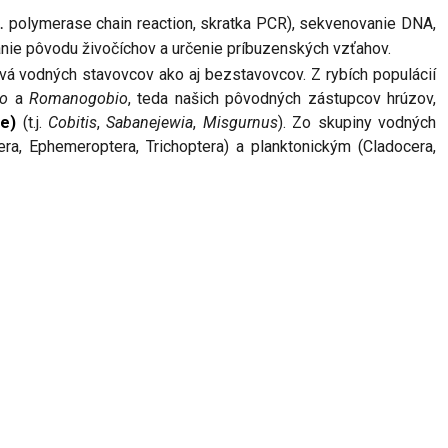
polymerase chain reaction, skratka PCR), sekvenovanie DNA,
.
anie pôvodu živočíchov a určenie príbuzenských vzťahov.
á vodných stavovcov ako aj bezstavovcov. Z rybích populácií
o
a
Romanogobio
, teda našich pôvodných zástupcov hrúzov,
ae)
(t.j.
Cobitis
,
Sabanejewia
,
Misgurnus
). Zo skupiny vodných
, Ephemeroptera, Trichoptera) a planktonickým (Cladocera,