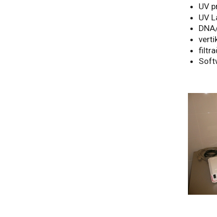
UV pr
UV L
DNA/
verti
filtr
Soft