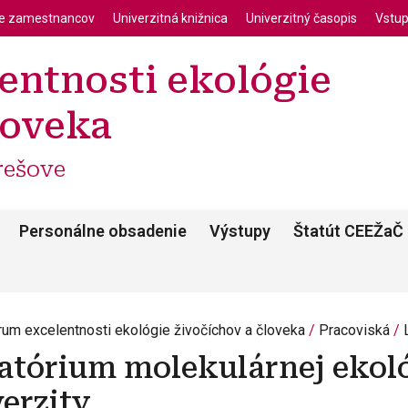
enu
Skočiť na hlavný obsah
ie zamestnancov
Univerzitná knižnica
Univerzitný časopis
Vstup
entnosti ekológie
loveka
rešove
Personálne obsadenie
Výstupy
Štatút CEEŽaČ
rum excelentnosti ekológie živočíchov a človeka
Pracoviská
atórium molekulárnej ekoló
erzity