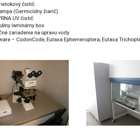
ietokový čistič
ampa (Germicídny žiarič)
RNA UV čistič
kálny laminárny box
ačné zariadenie na úpravu vody
ware – CodonCode, Eutaxa Ephemeroptera, Eutaxa Trichopte