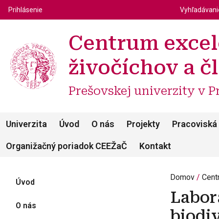
Top m
Používateľské menu
Prihlásenie
Vyhľadávan
Centrum excel
živočíchov a č
Prešovskej univerzity v P
Univerzita
Úvod
O nás
Projekty
Pracoviská
Organižačný poriadok CEEŽaČ
Kontakt
Domov
Cent
Úvod
Labor
O nás
biodiv