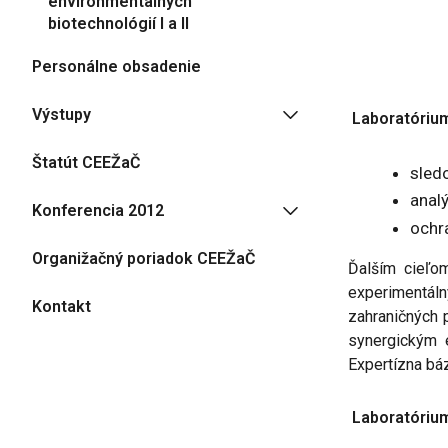
environmentálnych
biotechnológií I a II
Personálne obsadenie
Výstupy
Laboratórium
Štatút CEEŽaČ
sled
anal
Konferencia 2012
ochr
Organižačný poriadok CEEŽaČ
Ďalším cieľom
experimentáln
Kontakt
zahraničných p
synergickým 
Expertízna bá
Laboratórium