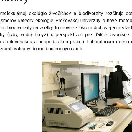
molekulárnej ekológie živočíchov a biodiverzity rozširuje 
 smerov katedry ekológie Prešovskej univerzity o nové metod
kum biodiverzity na všetky tri úrovne - okrem druhovej a medzi
chy (ryby, vodný hmyz) s perspektívou pre ďalšie živočíšne
o spoločenskou a hospodárskou praxou. Laboratórium rozšíri
ožnosti vstupov do medzinárodných sietí.