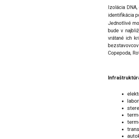
Izolácia DNA, 
identifikácia
Jednotlivé mo
bude v najbli
vrátané ich k
bezstavovcov 
Copepoda, Rot
Infraštruktúr
elek
labor
ster
t
erm
term
tran
auto