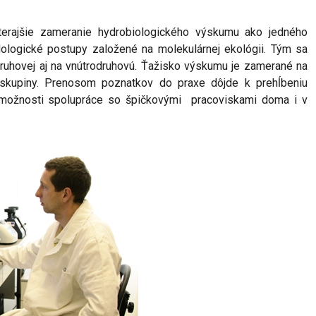
doterajšie zameranie hydrobiologického výskumu ako jedného
ologické postupy založené na molekulárnej ekológii. Tým sa
druhovej aj na vnútrodruhovú. Ťažisko výskumu je zamerané na
 skupiny.
Prenosom poznatkov do praxe dôjde k prehĺbeniu
 možnosti spolupráce so špičkovými
pracoviskami doma i v