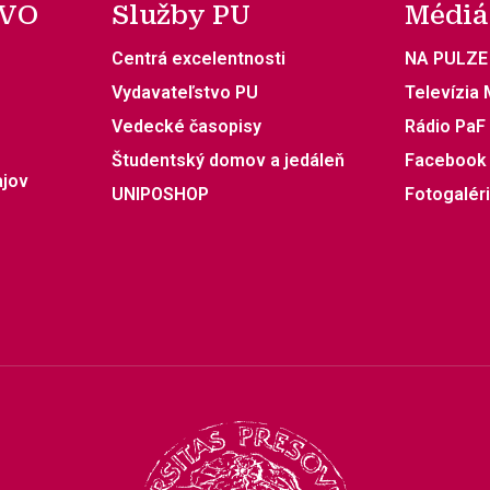
 VO
Služby PU
Médiá
Centrá excelentnosti
NA PULZE
Vydavateľstvo PU
Televízia
Vedecké časopisy
Rádio PaF
Študentský domov a jedáleň
Facebook
ajov
UNIPOSHOP
Fotogalér