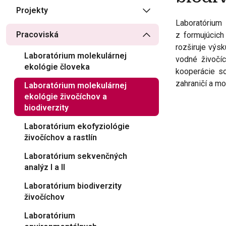
Projekty
Laboratórium 
Pracoviská
z formujúcich
rozširuje výs
Laboratórium molekulárnej
vodné živočí
ekológie človeka
kooperácie s
zahraničí a m
Laboratórium molekulárnej
ekológie živočíchov a
biodiverzity
Laboratórium ekofyziológie
živočíchov a rastlín
Laboratórium sekvenčných
analýz I a II
Laboratórium biodiverzity
živočíchov
Laboratórium