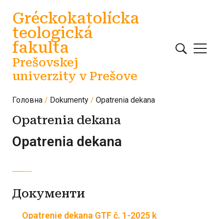
Перейти до основного вмісту
Gréckokatolícka
teologická
fakulta
Prešovskej
univerzity v Prešove
Головна
Dokumenty
Opatrenia dekana
Opatrenia dekana
Opatrenia dekana
Документи
Opatrenie dekana GTF č. 1-2025 k