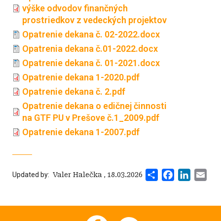
výške odvodov finančných
prostriedkov z vedeckých projektov
Opatrenie dekana č. 02-2022.docx
Opatrenia dekana č.01-2022.docx
Opatrenie dekana č. 01-2021.docx
Opatrenie dekana 1-2020.pdf
Opatrenie dekana č. 2.pdf
Opatrenie dekana o edičnej činnosti
na GTF PU v Prešove č.1_2009.pdf
Opatrenie dekana 1-2007.pdf
Share
Facebook
LinkedI
Ema
Updated by:
‍ Valer Halečka
,
18.03.2026