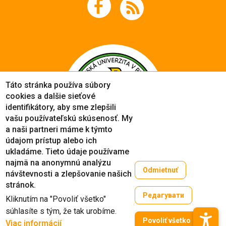
Táto stránka používa súbory
cookies a dalšie sieťové
identifikátory, aby sme zlepšili
vašu používateľskú skúsenosť. My
a naši partneri máme k týmto
údajom prístup alebo ich
ukladáme. Tieto údaje používame
najmä na anonymnú analýzu
Odmietnuť
návštevnosti a zlepšovanie našich
Copyright © 2005-2026
stránok.
University of Prešov in Prešov
Редагувати
Kliknutím na "Povoliť všetko"
Created by
ActivIT
súhlasíte s tým, že tak urobíme.
Zruši
Povoliť všetko
Viac informácií