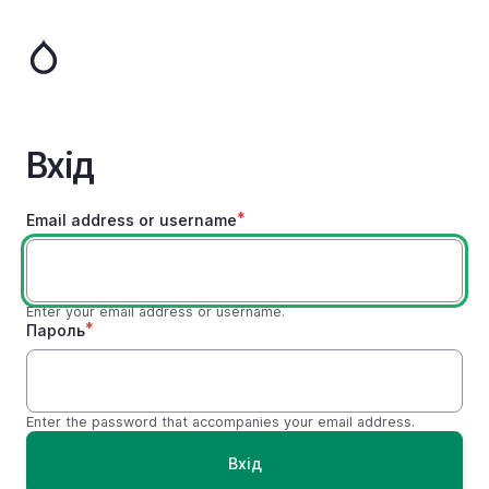
Перейти
до
основного
вмісту
Вхід
Email address or username
Enter your email address or username.
Пароль
Enter the password that accompanies your email address.