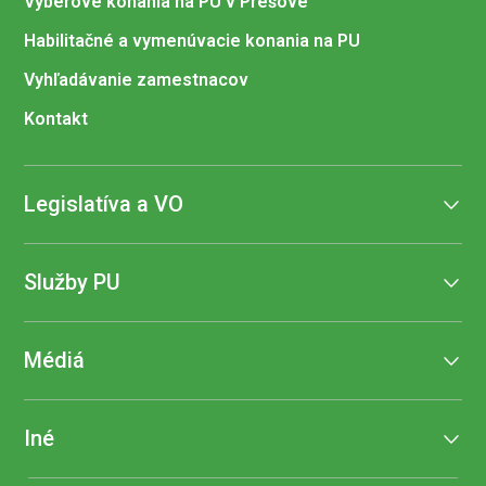
Výberové konania na PU v Prešove
atletika
termín bude
Habilitačné a vymenúvacie konania na PU
upresnený
Vyhľadávanie zamestnacov
pozvánka
prihlasovací
Kontakt
formulár
Legislatíva a VO
Služby PU
Médiá
Iné