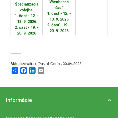
Všeobecná
Špecializácia
časť
volejbal
1. časť - 12. -
1. časť - 12. -
13. 9. 2026
13. 9. 2026
2. časť - 19. -
2. časť - 19. -
20. 9. 2026
20. 9. 2026
pozvánka
pozvánka
prihlasovací
prihlasovací
formulár
formulár
Aktualizoval(a):
‍ Pavol Čech
,
22.05.2026
Všeobecná
Share
Facebook
LinkedIn
Email
časť
24. - 25. 10.
2026
pozvánka
prihlasovací
Informácie
formulár
Špecializácia