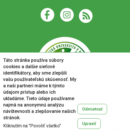
Táto stránka používa súbory
cookies a dalšie sieťové
identifikátory, aby sme zlepšili
vašu používateľskú skúsenosť. My
a naši partneri máme k týmto
údajom prístup alebo ich
ukladáme. Tieto údaje používame
najmä na anonymnú analýzu
Odmietnuť
návštevnosti a zlepšovanie našich
Copyright © 2005-2026
stránok.
Prešovská univerzita v Prešove
Upraviť
Kliknutím na "Povoliť všetko"
Created by
ActivIT