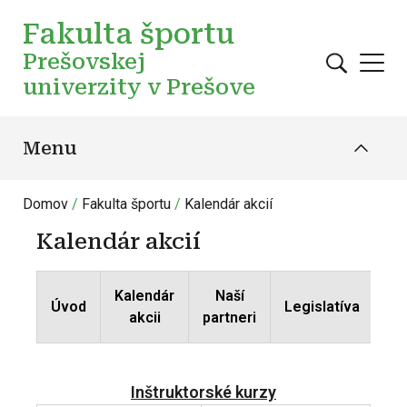
Skočiť na hlavný obsah
Fakulta športu
Prešovskej
univerzity v Prešove
Menu
Domov
Fakulta športu
Kalendár akcií
Kalendár akcií
Kalendár
Naší
Úvod
Legislatíva
Ko
akcii
partneri
Inštruktorské kurzy