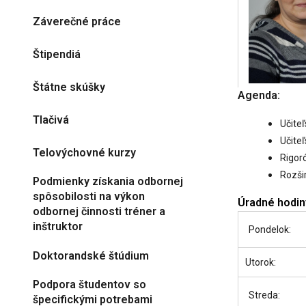
Záverečné práce
Štipendiá
Štátne skúšky
Agenda:
Tlačivá
Učiteľ
Učiteľ
Telovýchovné kurzy
Rigor
Rozši
Podmienky získania odbornej
spôsobilosti na výkon
Úradné hodin
odbornej činnosti tréner a
inštruktor
Pondelok:
Doktorandské štúdium
Utorok:
Podpora študentov so
Streda:
špecifickými potrebami