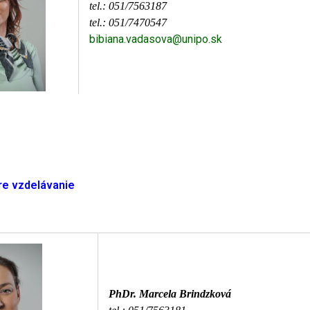
tel.: 051/7563187
tel.: 051/7470547
bibiana.vadasova@unipo.sk
re vzdelávanie
PhDr. Marcela Brindzková