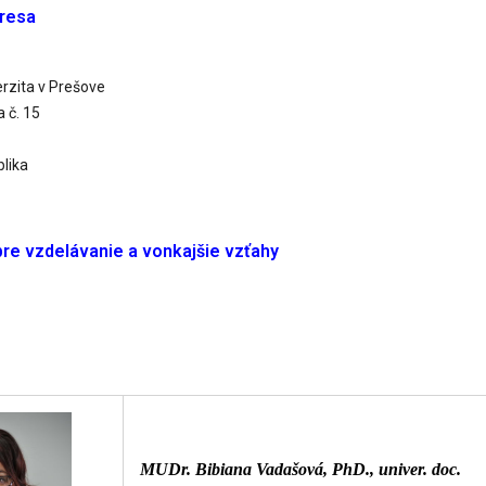
resa
rzita v Prešove
 č. 15
lika
re vzdelávanie a vonkajšie vzťahy
MUDr. Bibiana Vadašová, PhD., univer. doc.