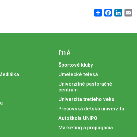
Share
Facebook
Linke
E
Iné
Športové kluby
 Mediálka
Umelecké telesá
Univerzitné pastoračné
centrum
Univerzita tretieho veku
ia
Prešovská detská univerzita
Autoškola UNIPO
Marketing a propagácia