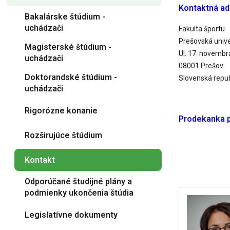
Kontaktná ad
Bakalárske štúdium -
uchádzači
Fakulta športu
Prešovská unive
Magisterské štúdium -
Ul. 17. novembra
uchádzači
08001 Prešov
Doktorandské štúdium -
Slovenská repub
uchádzači
Rigorózne konanie
Prodekanka p
Rozširujúce štúdium
Kontakt
Odporúčané študijné plány a
podmienky ukončenia štúdia
Legislatívne dokumenty