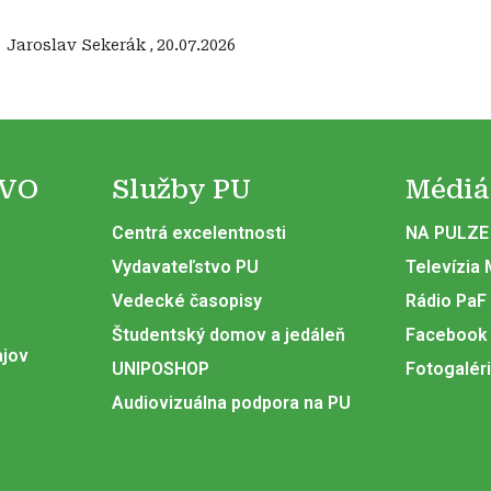
:
‍ Jaroslav Sekerák
,
20.07.2026
 VO
Služby PU
Médiá
Centrá excelentnosti
NA PULZE
Vydavateľstvo PU
Televízia
Vedecké časopisy
Rádio PaF
Študentský domov a jedáleň
Facebook
ajov
UNIPOSHOP
Fotogalér
Audiovizuálna podpora na PU