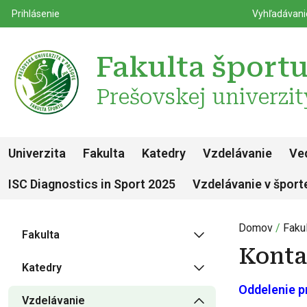
Top m
Používateľské menu
Prihlásenie
Vyhľadávan
Fakulta šport
Prešovskej univerzit
Univerzita
Fakulta
Katedry
Vzdelávanie
Ve
ISC Diagnostics in Sport 2025
Vzdelávanie v šport
Domov
Fakul
Fakulta
Konta
Katedry
Oddelenie p
Vzdelávanie