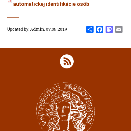
automatickej identifikácie osôb
Share
Facebook
Mastod
Ema
Updated by:
Admin
,
07.05.2019