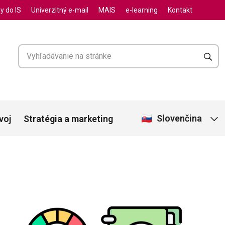
y do IS
Univerzitný e-mail
MAIS
e-learning
Kontakt
Slovenčina
voj
Stratégia a marketing