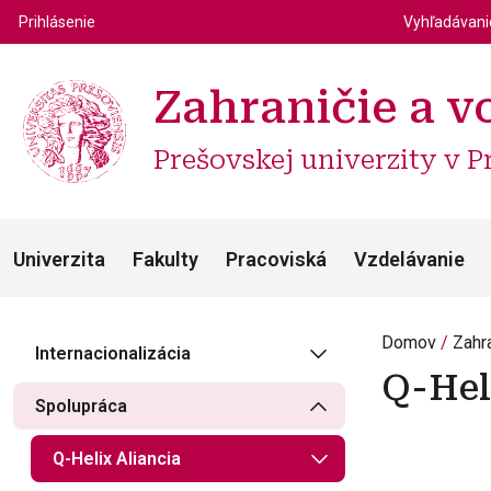
Top m
Používateľské menu
Prihlásenie
Vyhľadávan
Zahraničie a v
Prešovskej univerzity v P
Univerzita
Fakulty
Pracoviská
Vzdelávanie
Domov
Zahr
Internacionalizácia
Q-Hel
Spolupráca
Q-Helix Aliancia