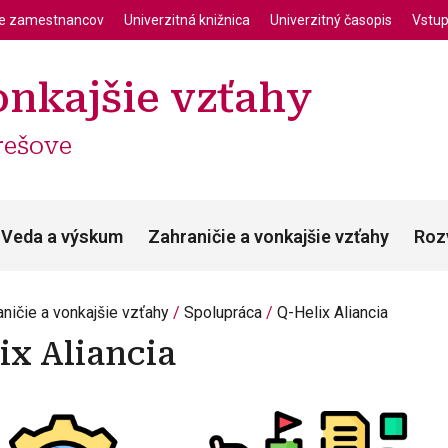
enu
Skočiť na hlavný obsah
ie zamestnancov
Univerzitná knižnica
Univerzitný časopis
Vstup
onkajšie vzťahy
rešove
Veda a výskum
Zahraničie a vonkajšie vzťahy
Roz
aničie a vonkajšie vzťahy
Spolupráca
Q-Helix Aliancia
ix Aliancia