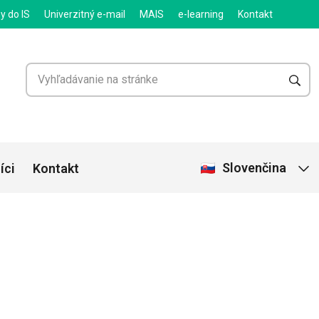
y do IS
Univerzitný e-mail
MAIS
e-learning
Kontakt
Slovenčina
íci
Kontakt