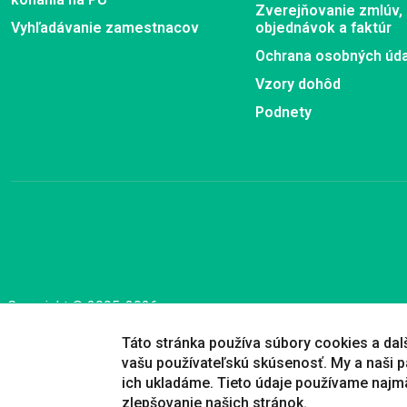
Zverejňovanie zmlúv,
Vyhľadávanie zamestnacov
objednávok a faktúr
Ochrana osobných úd
Vzory dohôd
Podnety
Copyright © 2005-2026
Prešovská univerzita v Prešove
|
Created by
ActivIT
Táto stránka používa súbory cookies a dalši
vašu používateľskú skúsenosť. My a naši p
ich ukladáme. Tieto údaje používame najm
zlepšovanie našich stránok.