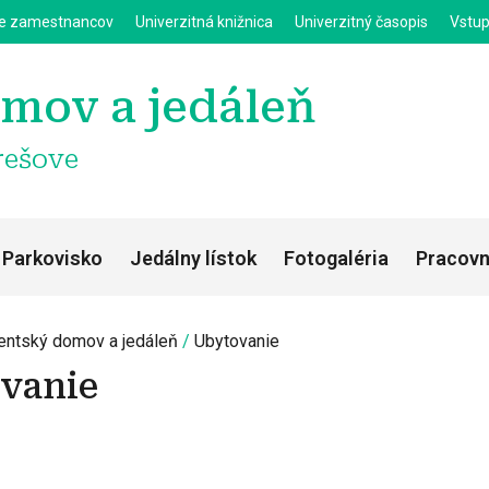
enu
Skočiť na hlavný obsah
ie zamestnancov
Univerzitná knižnica
Univerzitný časopis
Vstup
mov a jedáleň
rešove
Parkovisko
Jedálny lístok
Fotogaléria
Pracovn
entský domov a jedáleň
Ubytovanie
vanie