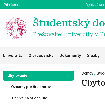
Top m
Používateľské menu
Prihlásenie
Vyhľadávan
Študentský do
Prešovskej univerzity v P
Univerzita
O pracovisku
Dokumenty
Služby
Domov
Štud
Ubytovanie
Ubyto
Oznamy pre študentov
Tlačivá na stiahnutie