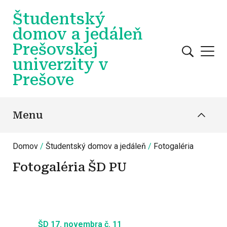
Skočiť na hlavný obsah
Študentský
domov a jedáleň
Prešovskej
univerzity v
Prešove
Menu
Domov
Študentský domov a jedáleň
Fotogaléria
Fotogaléria ŠD PU
ŠD 17. novembra č. 11