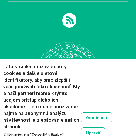
Táto stránka používa súbory
cookies a dalšie sieťové
identifikátory, aby sme zlepšili
vašu používateľskú skúsenosť. My
a naši partneri máme k týmto
údajom prístup alebo ich
ukladáme. Tieto údaje používame
najmä na anonymnú analýzu
Odmietnuť
návštevnosti a zlepšovanie našich
Copyright © 2005-2026
stránok.
Prešovská univerzita v Prešove
Upraviť
Kliknutím na "Povoliť všetko"
Created by
ActivIT