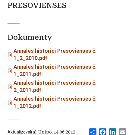
PRESOVIENSES
Dokumenty
Annales historici Presovienses č.
1_2_2010.pdf
Annales historici Presovienses č.
1_2011.pdf
Annales historici Presovienses č.
2_2011.pdf
Annales historici Presovienses č.
1_2012.pdf
Share
Facebook
LinkedI
Ema
Aktualizoval(a):
Unipo
,
14.06.2012