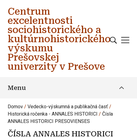
Skočiť na hlavný obsah
Centrum
excelentnosti
sociohistorického a
kultúrnohistorického
výskumu
Prešovskej
univerzity v Prešove
Menu
Domov
Vedecko-výskumná a publikačná časť
Historická ročenka - ANNALES HISTORICI
Čísla
ANNALES HISTORICI PRESOVIENSES
ČÍSLA ANNALES HISTORICI