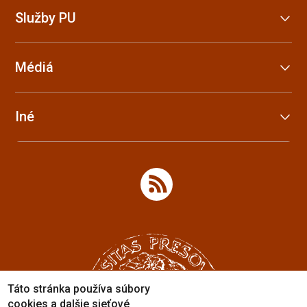
Služby PU
Médiá
Iné
Táto stránka používa súbory
cookies a dalšie sieťové