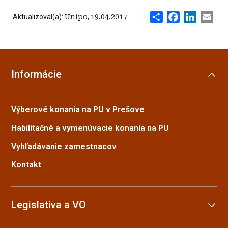
Share
Facebook
LinkedI
Ema
Aktualizoval(a):
Unipo
,
19.04.2017
Informácie
Výberové konania na PU v Prešove
Habilitačné a vymenúvacie konania na PU
Vyhľadávanie zamestnacov
Kontakt
Legislatíva a VO