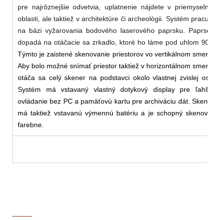
pre najrôznejšie odvetvia, uplatnenie nájdete v priemyselnej
oblasti, ale taktiež v architektúre či archeológii. Systém pracuje
na bázi vyžarovania bodového laserového paprsku. Paprsok
dopadá na otáčacie sa zrkadlo, ktoré ho láme pod uhlom 90
°.
Týmto je zaistené skenovanie priestorov vo vertikálnom smere.
Aby bolo možné snímať priestor taktiež v horizontálnom smere,
otáča sa celý skener na podstavci okolo vlastnej zvislej osy.
Systém má vstavaný vlastný dotykový display pre ľahšie
ovládanie bez PC a pamäťovú kartu pre archiváciu dát. Skener
má taktiež vstavanú výmennú batériu a je schopný skenovať
farebne.