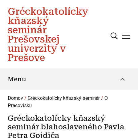
Skočiť na hlavný obsah
Gréckokatolícky
kňazský
seminár
Prešovskej
univerzity v
Prešove
Menu
Domov
Gréckokatolícky kňazský seminár
O
Pracovisku
Gréckokatolícky kňazský
seminár blahoslaveného Pavla
Petra Gojdiča