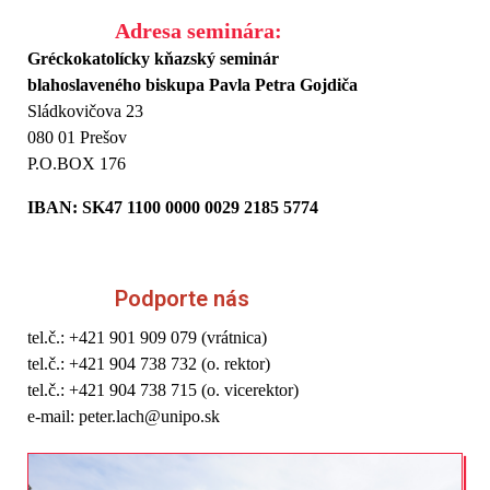
Adresa seminára:
Gréckokatolícky kňazský seminár
blahoslaveného biskupa Pavla Petra Gojdiča
Sládkovičova 23
080 01 Prešov
P.O.BOX 176
IBAN: SK47 1100 0000 0029 2185 5774
Podporte nás
tel.č.: +421 901 909 079 (vrátnica)
tel.č.: +421 904 738 732 (o. rektor)
tel.č.: +421 904 738 715 (o. vicerektor)
e-mail: peter.lach@unipo.sk