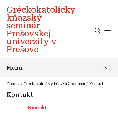
Skočiť na hlavný obsah
Gréckokatolícky
kňazský
seminár
Prešovskej
univerzity v
Prešove
Menu
Domov
Gréckokatolícky kňazský seminár
Kontakt
Kontakt
Kontakt