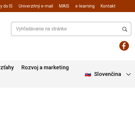
y do IS
Univerzitný e-mail
MAIS
e-learning
Kontakt
vzťahy
Rozvoj a marketing
Slovenčina