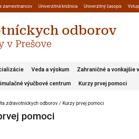
enu
Skočiť na hlavný obsah
ie zamestnancov
Univerzitná knižnica
Univerzitný časopis
Vstup
otníckych odborov
y v Prešove
ializácie
Veda a výskum
Zahraničné a vonkajšie 
imulačné výučbové centrum
Kurzy prvej pomoci
lta zdravotníckych odborov
Kurzy prvej pomoci
prvej pomoci