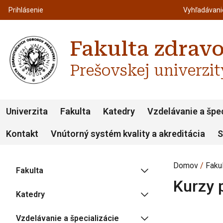
Top m
Používateľské menu
Prihlásenie
Vyhľadávan
Fakulta zdrav
Prešovskej univerzit
Univerzita
Fakulta
Katedry
Vzdelávanie a špec
Kontakt
Vnútorný systém kvality a akreditácia
S
Domov
Faku
Fakulta
Kurzy 
Katedry
Vzdelávanie a špecializácie