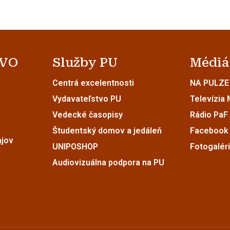
 VO
Služby PU
Médiá
Centrá excelentnosti
NA PULZE
Vydavateľstvo PU
Televízia
Vedecké časopisy
Rádio PaF
Študentský domov a jedáleň
Facebook
ajov
UNIPOSHOP
Fotogalér
Audiovizuálna podpora na PU