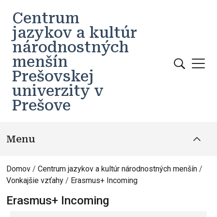
Skočiť na hlavný obsah
Centrum
jazykov a kultúr
národnostných
menšín
Prešovskej
univerzity v
Prešove
Menu
Domov
Centrum jazykov a kultúr národnostných menšín
Vonkajšie vzťahy
Erasmus+ Incoming
Erasmus+ Incoming