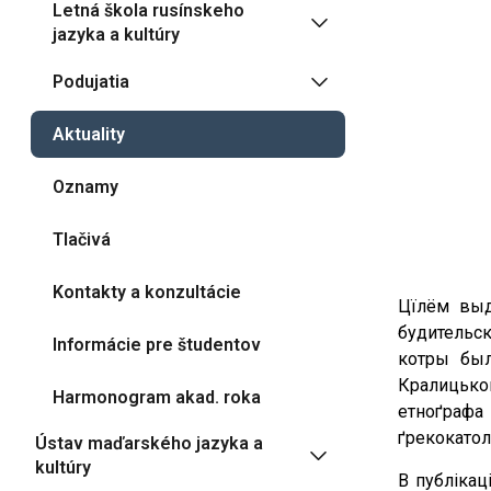
Letná škola rusínskeho
jazyka a kultúry
Podujatia
Aktuality
Oznamy
Tlačivá
Kontakty a konzultácie
Цїлём выда
будительск
Informácie pre študentov
котры был
Кралицьког
Harmonogram akad. roka
етноґрафа
ґрекокато
Ústav maďarského jazyka a
kultúry
В публікац