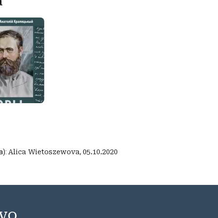
a
a):
Alica Wietoszewova
,
05.10.2020
 VO