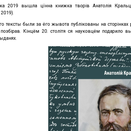
ка 2019 вышла цїнна книжка творів Анатолія Кральц
 2019).
о тексты были за ёго жывота публікованы на сторінках рі
позбірав. Кінцём 20. столітя ся науковцём подарило вы
ыданях.