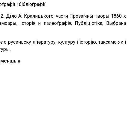
рафії і бібліоґрафії.
., 2. Дїло А. Кралицького: части Прозаічны творы 1860-х
оары, Історія и палеоґрафія, Публіцістіка, Выбрана
 о русиньску літературу, културу і історію, таксамо як і
туры.
х меншын.