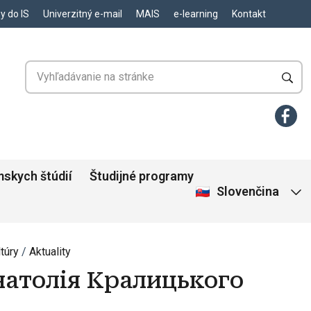
y do IS
Univerzitný e-mail
MAIS
e-learning
Kontakt
skych štúdií
Študijné programy
Slovenčina
túry
Aktuality
натолія Кралицького