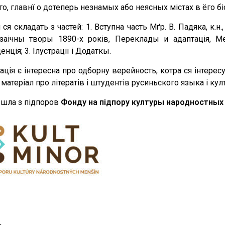
, главнї о дотеперь незнамых або неясных містах в ёго біоґ
ся складать з частей: 1. Вступна часть Мґр. В. Падяка, к.н
заічны творы 1890-х років, Переклады и адаптація, Мем
ція; 3. Ілустрації і Додаткы.
ація є інтересна про одборну верейность, котра ся інтересує
матеріал про літератів і штудентів русиньского языка і кул
шла з підпоров
Фонду на підпору културы народностны