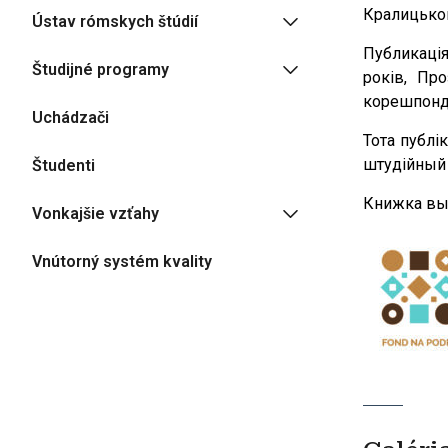
Кралицького
Ústav rómskych štúdií
Публикація 
Študijné programy
років, Про
корешпонден
Uchádzači
Тота публік
штудійный 
Študenti
Книжка вы
Vonkajšie vzťahy
Vnútorný systém kvality