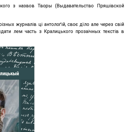
кого з назвов Творы (Выдавательство Пряшівской
зных журналів ці антолоґій, своє дїло але через свій
дати лем часть з Кралицького прозаічных текстів в