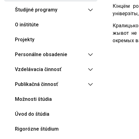
Кінцём ро
Študijné programy
універзіты,
O inštitúte
Кралицьког
жывот не 
Projekty
окремых в
Personálne obsadenie
Vzdelávacia činnosť
Publikačná činnosť
Možnosti štúdia
Úvod do štúdia
Rigorózne štúdium