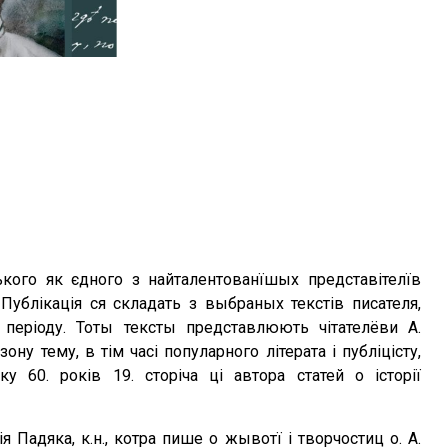
ького як єдного з найталентованїшых представітелїв
 Публікація ся складать з выбраных текстів писателя,
 періоду. Тоты тексты представлюють чітателёви А.
у тему, в тім часі популарного літерата і публіцісту,
 60. років 19. сторіча ці автора статей о історії
ія Падяка, к.н., котра пише о жывотї і творчостиц о. А.