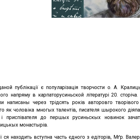
ной публікації є популарізація творчости о. А. Кралиц
ого напряму в карпаторусиньской літературі 20. сторіча.
и написаны через трідсять років авторовго творівого
о як чоловіка многых талентів, писателя шырокого діяпазон
 і приспівателя до першых русиньскых новинок зачатку
лицькых монастырів.
ії ся находить вступна часть єдного з едіторів, Мґр. Валер