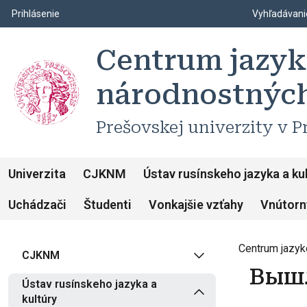
Top m
Používateľské menu
Prihlásenie
Vyhľadávan
Centrum jazyk
národnostnýc
Prešovskej univerzity v P
Univerzita
CJKNM
Ústav rusínskeho jazyka a ku
Uchádzači
Študenti
Vonkajšie vzťahy
Vnútorn
Centrum jazyk
CJKNM
Вышл
Ústav rusínskeho jazyka a
kultúry