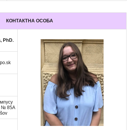
КОНТАКТНА ОСОБА
, PhD.
po.sk
ампусу
рі № 85A
ešov