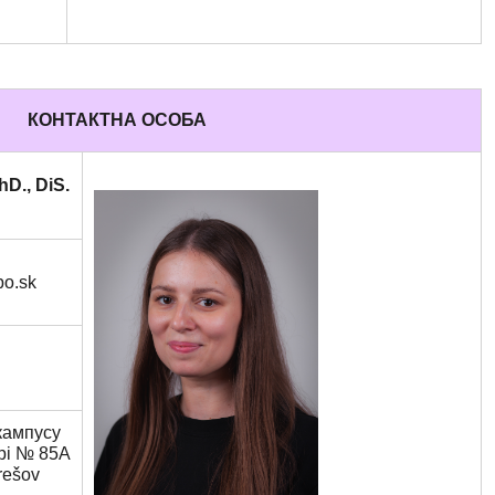
КОНТАКТНА ОСОБА
hD., DiS.
po.sk
кампусу
ері № 85A
rešov