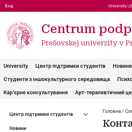
Top m
Používateľské menu
Вхід
University Li
Centrum podp
Prešovskej univerzity v P
University
Центр підтримки студентів
Новини
Студенти з іншокультурного середовища
Психо
Кар'єрне консультування
Арт-терапевтичний ц
Головна
Con
Центр підтримки студентів
Конт
Новини