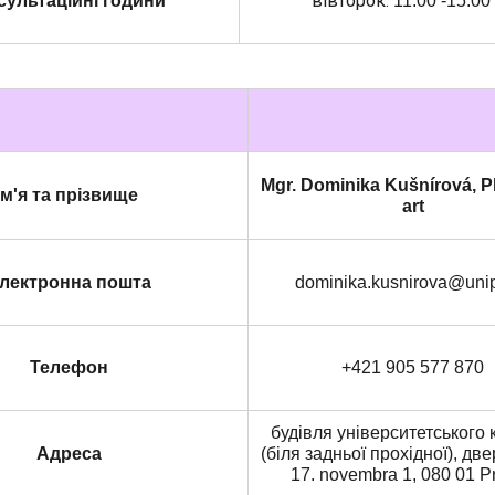
вівторок:
сультаційні години
11:00 -15:00
Mgr. Dominika Kušnírová, P
Ім'я
та прізвище
art
лектронна пошта
dominika.kusnirova@uni
Телефон
+421 905 577 870
будівля університетського 
Адреса
(біля задньої прохідної), дв
17. novembra 1, 080 01 P