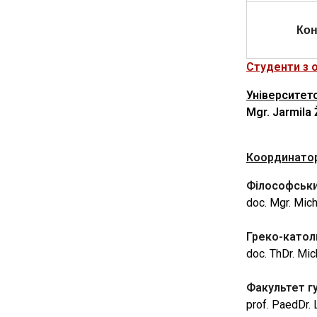
Кон
Студенти з 
Університет
Mgr. Jarmila 
Координато
Філософськи
doc. Mgr. Mic
Греко-катол
doc. ThDr. Mi
Факультет гу
prof. PaedDr.