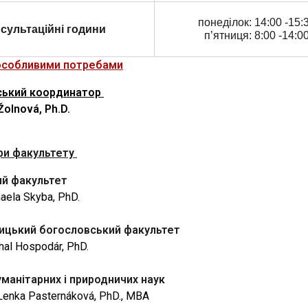
понеділок: 14:00 -15:
сультаційні години
п’ятниця: 8:00 -14:0
особливими потребами
ський координатор
Žolnová, Ph.D.
ри факультету
й факультет
haela Skyba, PhD.
ицький богословський факультет
chal Hospodár, PhD.
манітарних і природничих наук
 Lenka Pasternáková, PhD., MBA