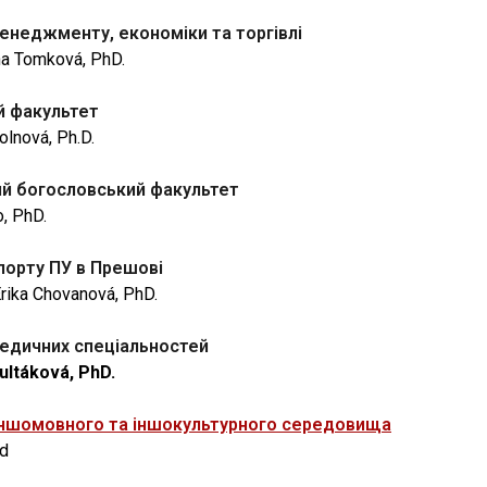
енеджменту, економіки та торгівлі
na Tomková, PhD.
й факультет
olnová, Ph.D.
й богословський факультет
o, PhD.
порту ПУ в Прешові
Erika Chovanová, PhD.
едичних спеціальностей
Žultáková, PhD.
іншомовного та іншокультурного середовища
d