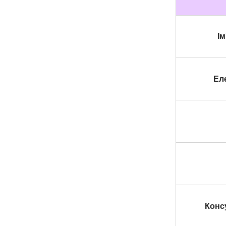
Ім
Ел
Конс