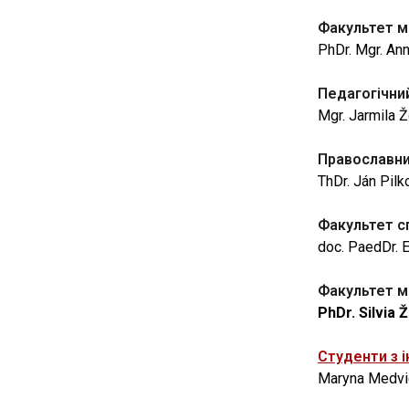
Факультет м
PhDr. Mgr. An
Педагогічни
Mgr. Jarmila Ž
Православни
ThDr. Ján Pilk
Факультет с
doc. PaedDr. 
Факультет м
PhDr. Silvia 
Студенти з 
Maryna Medvi