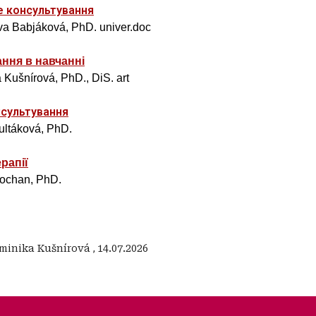
е консультування
va Babjáková, PhD. univer.doc
ння в навчанні
 Kušnírová, PhD., DiS. art
нсультування
Žultáková, PhD.
рапії
Kochan, PhD.
minika Kušnírová
,
14.07.2026