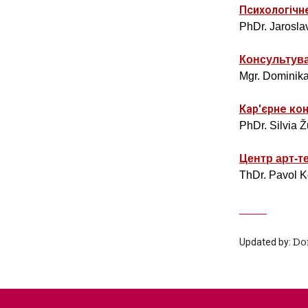
Психологічн
PhDr. Jarosla
Консультува
Mgr. Dominika
Кар'єрне ко
PhDr. Silvia 
Центр арт-те
ThDr. Pavol 
Updated by:
Do