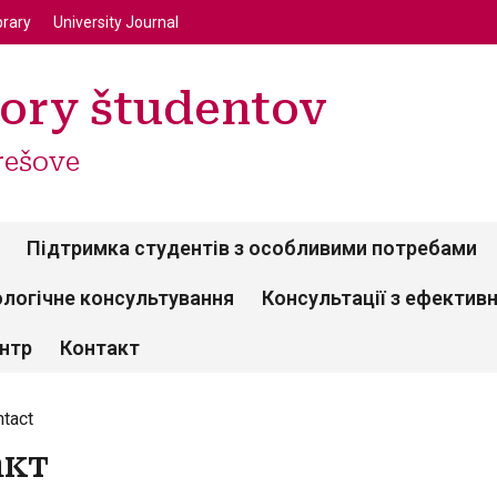
enu
Перейти до основного вмісту
brary
University Journal
ory študentov
rešove
Підтримка студентів з особливими потребами
логічне консультування
Консультації з ефектив
ентр
Контакт
tact
акт