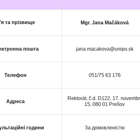
'я
та прізвище
Mgr. Jana Mačáková
ектронна пошта
jana.macakova@unipo.sk
Телефон
051/75 63 176
Rektorát, č.d. D122, 17. novemb
Адреса
15, 080 01 Prešov
ультаційні години
За домовленістю